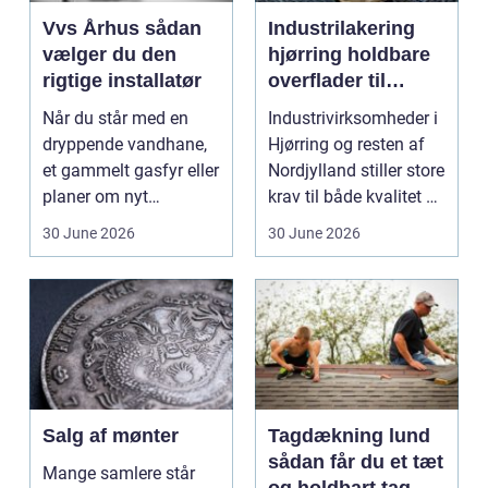
Vvs Århus sådan
Industrilakering
vælger du den
hjørring holdbare
rigtige installatør
overflader til
industri og erhverv
Når du står med en
Industrivirksomheder i
dryppende vandhane,
Hjørring og resten af
et gammelt gasfyr eller
Nordjylland stiller store
planer om nyt
krav til både kvalitet og
badeværelse, bliver
hol...
30 June 2026
30 June 2026
val...
Salg af mønter
Tagdækning lund
sådan får du et tæt
Mange samlere står
og holdbart tag