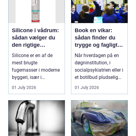
Silicone i vådrum:
Book en vikar:
sådan vælger du
sådan finder du
den rigtige
trygge og fagligt
fugemasse
stærke løsninger
Silicone er en af de
Når hverdagen på en
mest brugte
døgninstitution, i
fugemasser i moderne
socialpsykiatrien eller i
byggeri, især i
et botilbud pludselig
badeværelser,
ændrer sig, k...
01 July 2026
01 July 2026
køkkener og andr...