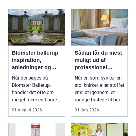
Blomster ballerup
Sådan får du mest
inspiration,
muligt ud af
anledninger og
professionel
lokale muligheder
møbelpolstring
Når der søges på
Når en sofa synker, en
Blomster Ballerup,
stol knirker, eller stoffet
handler det ofte om
er slidt igennem, er
meget mere end bare
mange fristede til bar...
en hurtig buket.
01 August 2026
31 July 2026
Blomste...