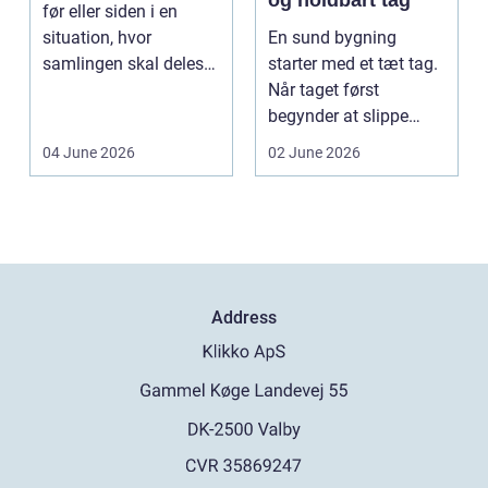
før eller siden i en
situation, hvor
En sund bygning
samlingen skal deles
starter med et tæt tag.
op eller sælges helt.
Når taget først
D...
begynder at slippe
vand ind, kan skaderne
04 June 2026
02 June 2026
hu...
Address