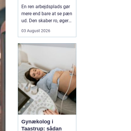
mere tid og bedre
En ren arbejdsplads gør
rammer
mere end bare at se pæn
ud. Den skaber ro, øger
koncentrationen og giver
03 August 2026
et mere professionelt
indtryk over for kunder
og samarbejdspartnere.
For mange virksomheder
i Nyborg er
erhvervsrengøring derfor
ikke bare en praktisk
nø...
Gynækolog i
Taastrup: sådan