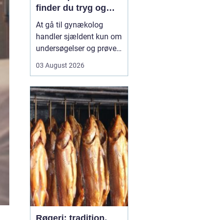
finder du tryg og
professionel hjælp
At gå til gynækolog
handler sjældent kun om
undersøgelser og prøver.
Mange oplever også
03 August 2026
bekymring, usikkerhed
eller måske generthed,
når de skal tale om
intime problemstillinger.
Derfor betyder valget...
Røgeri: tradition,