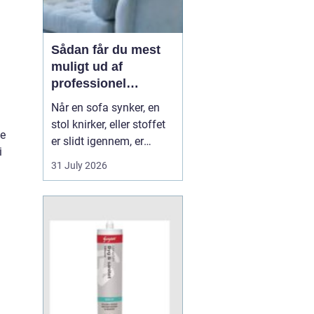
Sådan får du mest
muligt ud af
professionel
møbelpolstring
Når en sofa synker, en
stol knirker, eller stoffet
de
er slidt igennem, er
i
mange fristede til bare at
31 July 2026
købe nyt. Men ofte kan
møblerne reddes og
faktisk blive både
flottere og mere
behagelige, end da de
var nye. Her spiller
m&os...