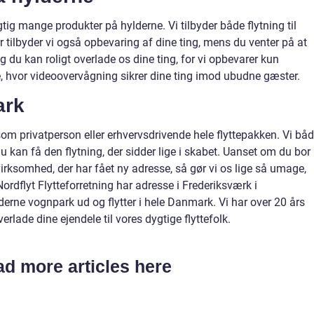
igtig mange produkter på hylderne. Vi tilbyder både flytning til
r tilbyder vi også opbevaring af dine ting, mens du venter på at
 du kan roligt overlade os dine ting, for vi opbevarer kun
le, hvor videoovervågning sikrer dine ting imod ubudne gæster.
ark
 som privatperson eller erhvervsdrivende hele flyttepakken. Vi bå
du kan få den flytning, der sidder lige i skabet. Uanset om du bor 
in virksomhed, der har fået ny adresse, så gør vi os lige så umage,
Nordflyt Flytteforretning har adresse i Frederiksværk i
derne vognpark ud og flytter i hele Danmark. Vi har over 20 års
erlade dine ejendele til vores dygtige flyttefolk.
d more articles here