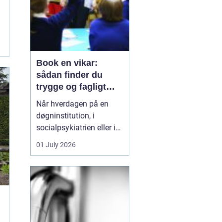
Book en vikar:
sådan finder du
trygge og fagligt
stærke løsninger
Når hverdagen på en
døgninstitution, i
socialpsykiatrien eller i
et botilbud pludselig
01 July 2026
ændrer sig, kan behovet
for ekstra hænder opstå
fra den ene dag til den
anden. En medarbejder
bliver syg, en borger har
brug for tættere støtte,