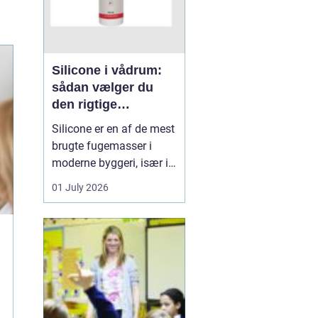
Silicone i vådrum:
sådan vælger du
den rigtige
fugemasse
Silicone er en af de mest
brugte fugemasser i
moderne byggeri, især i
badeværelser, køkkener
01 July 2026
og andre områder med
høj fugtighed. Når
fugerne omkring
bruseniche, håndvask,
køkkenbord eller
natursten ikke holder
tæt, kan det hurtigt føre
til skimmel, l...