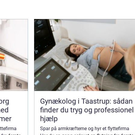
org
Gynækolog i Taastrup: sådan
hed
finder du tryg og professionel
mmer
hjælp
ttefirma
Spar på armkræfterne og hyr et flyttefirma