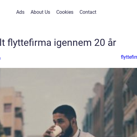
Ads
About Us
Cookies
Contact
t flyttefirma igennem 20 år
flyttefi
n