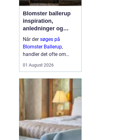
Blomster ballerup
inspiration,
anledninger og
lokale muligheder
Når der
søges på
Blomster Ballerup
,
handler det ofte om
meget mere end bare en
01 August 2026
hurtig buket. Blomster
bruges til at markere
livets største øjeblikke,
sige farvel på en værdig
måde eller skabe hygge i
hverdage...