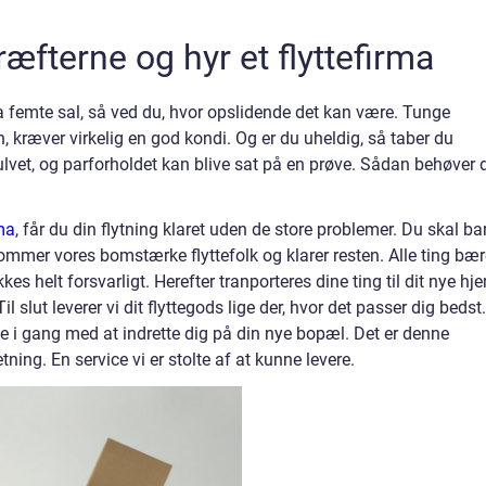
æfterne og hyr et flyttefirma
a femte sal, så ved du, hvor opslidende det kan være. Tunge
 kræver virkelig en god kondi. Og er du uheldig, så taber du
et, og parforholdet kan blive sat på en prøve. Sådan behøver 
rma
, får du din flytning klaret uden de store problemer. Du skal ba
 kommer vores bomstærke flyttefolk og klarer resten. Alle ting bæ
akkes helt forsvarligt. Herefter tranporteres dine ting til dit nye hje
Til slut leverer vi dit flyttegods lige der, hvor det passer dig bedst.
i gang med at indrette dig på din nye bopæl. Det er denne
etning. En service vi er stolte af at kunne levere.