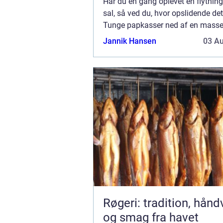
Har du en gang oplevet en flytning
sal, så ved du, hvor opslidende de
Tunge papkasser ned af en mass
trappetrin, kræver virkelig en god 
Jannik Hansen
03 A
er du uhe...
Røgeri: tradition, hån
og smag fra havet