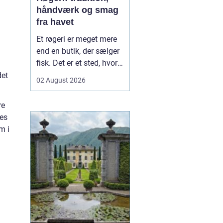
håndværk og smag
fra havet
Et røgeri er meget mere
end en butik, der sælger
fisk. Det er et sted, hvor
gamle
det
02 August 2026
håndværkstraditioner
møder friske råvarer og
re
lokal kultur. Her
res
forvandles fisk fra havet
m i
til røgede delikatesser
med dyb sm...