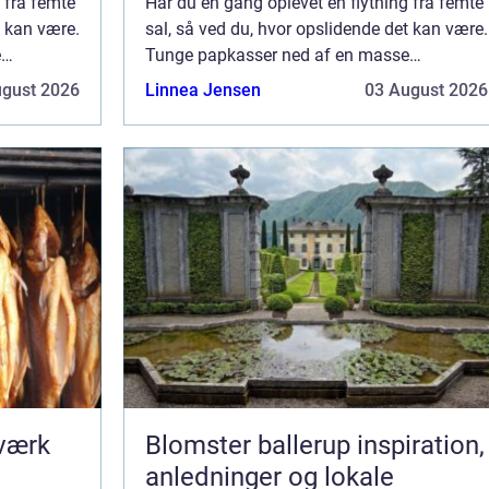
 fra femte
Har du en gang oplevet en flytning fra femte
t kan være.
sal, så ved du, hvor opslidende det kan være.
e
Tunge papkasser ned af en masse
kondi. Og
trappetrin, kræver virkelig en god kondi. Og
ugust 2026
Linnea Jensen
03 August 2026
er du uhe...
dværk
Blomster ballerup inspiration,
anledninger og lokale