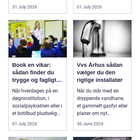
badeværelser,
31 July 2026
01 July 2026
køkkener og andr...
Book en vikar:
Vvs Århus sådan
sådan finder du
vælger du den
trygge og fagligt
rigtige installatør
stærke løsninger
Når hverdagen på en
Når du står med en
døgninstitution, i
dryppende vandhane,
socialpsykiatrien eller i
et gammelt gasfyr eller
et botilbud pludselig
planer om nyt
ændrer sig, k...
badeværelse, bliver
01 July 2026
30 June 2026
val...