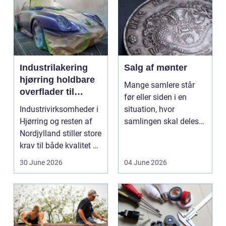
Industrilakering
Salg af mønter
hjørring holdbare
Mange samlere står
overflader til
før eller siden i en
industri og erhverv
Industrivirksomheder i
situation, hvor
Hjørring og resten af
samlingen skal deles
Nordjylland stiller store
op eller sælges helt.
krav til både kvalitet og
D...
hol...
30 June 2026
04 June 2026