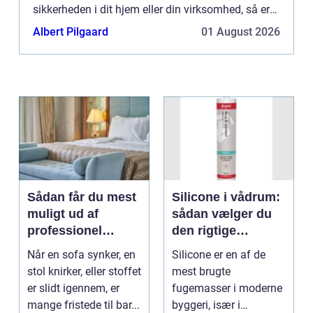
sikkerheden i dit hjem eller din virksomhed, så er
det afgørende med en professionel og pålidelig
Albert Pilgaard
01 August 2026
låsesme...
Sådan får du mest
Silicone i vådrum:
muligt ud af
sådan vælger du
professionel
den rigtige
møbelpolstring
fugemasse
Når en sofa synker, en
Silicone er en af de
stol knirker, eller stoffet
mest brugte
er slidt igennem, er
fugemasser i moderne
mange fristede til bar...
byggeri, især i