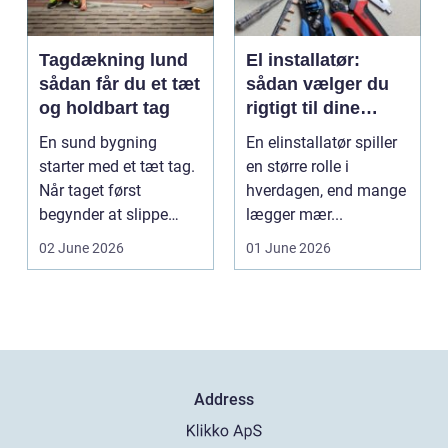
Tagdækning lund
El installatør:
sådan får du et tæt
sådan vælger du
og holdbart tag
rigtigt til dine
elinstallationer
En sund bygning
En elinstallatør spiller
starter med et tæt tag.
en større rolle i
Når taget først
hverdagen, end mange
begynder at slippe
lægger mær...
vand ind, kan skaderne
02 June 2026
01 June 2026
hu...
Address