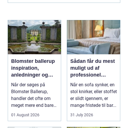
Blomster ballerup
Sådan får du mest
inspiration,
muligt ud af
anledninger og
professionel
lokale muligheder
møbelpolstring
Når der søges på
Når en sofa synker, en
Blomster Ballerup,
stol knirker, eller stoffet
handler det ofte om
er slidt igennem, er
meget mere end bare
mange fristede til bar...
en hurtig buket.
01 August 2026
31 July 2026
Blomste...