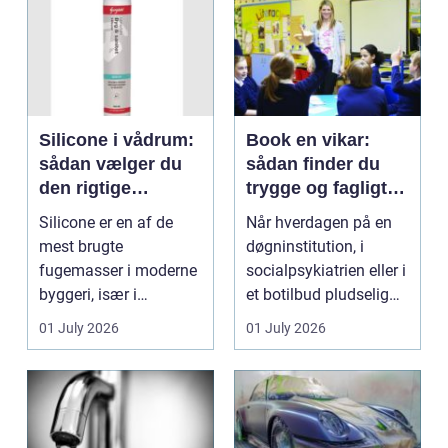
Silicone i vådrum:
Book en vikar:
sådan vælger du
sådan finder du
den rigtige
trygge og fagligt
fugemasse
stærke løsninger
Silicone er en af de
Når hverdagen på en
mest brugte
døgninstitution, i
fugemasser i moderne
socialpsykiatrien eller i
byggeri, især i
et botilbud pludselig
badeværelser,
ændrer sig, k...
01 July 2026
01 July 2026
køkkener og andr...