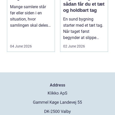
sådan får du et tæt
Mange samlere står
og holdbart tag
før eller siden i en
situation, hvor
En sund bygning
samlingen skal deles
starter med et tæt tag.
op eller sælges helt.
Når taget først
D...
begynder at slippe
vand ind, kan skaderne
04 June 2026
02 June 2026
hu...
Address