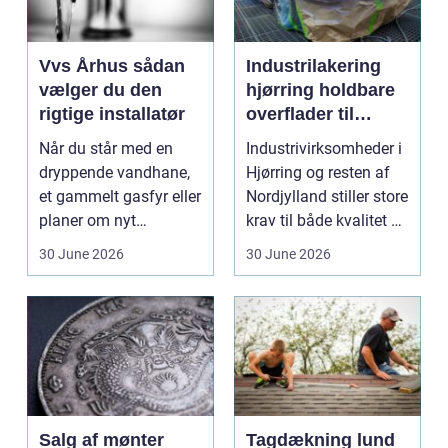
Vvs Århus sådan
Industrilakering
vælger du den
hjørring holdbare
rigtige installatør
overflader til
industri og erhverv
Når du står med en
Industrivirksomheder i
dryppende vandhane,
Hjørring og resten af
et gammelt gasfyr eller
Nordjylland stiller store
planer om nyt
krav til både kvalitet og
badeværelse, bliver
hol...
30 June 2026
30 June 2026
val...
Salg af mønter
Tagdækning lund