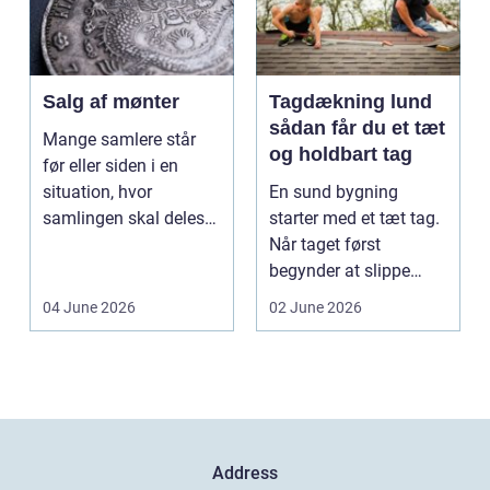
Salg af mønter
Tagdækning lund
sådan får du et tæt
Mange samlere står
og holdbart tag
før eller siden i en
situation, hvor
En sund bygning
samlingen skal deles
starter med et tæt tag.
op eller sælges helt.
Når taget først
D...
begynder at slippe
vand ind, kan skaderne
04 June 2026
02 June 2026
hu...
Address