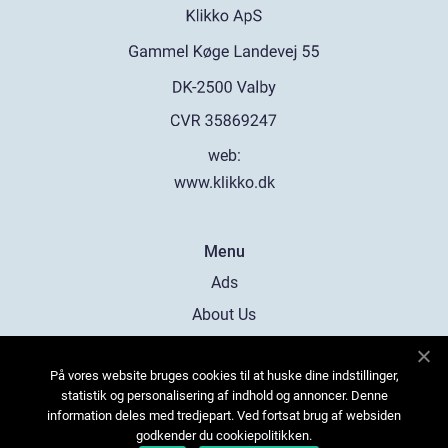
web:
www.klikko.dk
Menu
Ads
About Us
Cookies
På vores website bruges cookies til at huske dine indstillinger,
Contact
statistik og personalisering af indhold og annoncer. Denne
Sitemap
information deles med tredjepart. Ved fortsat brug af websiden
godkender du cookiepolitikken.