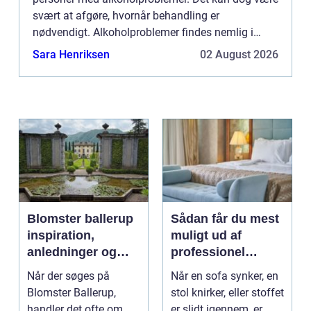
svært at afgøre, hvornår behandling er
nødvendigt. Alkoholproblemer findes nemlig i
mange forskellige former, og kan udarte si...
Sara Henriksen
02 August 2026
Blomster ballerup
Sådan får du mest
inspiration,
muligt ud af
anledninger og
professionel
lokale muligheder
møbelpolstring
Når der søges på
Når en sofa synker, en
Blomster Ballerup,
stol knirker, eller stoffet
handler det ofte om
er slidt igennem, er