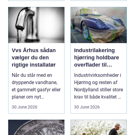
Vvs Århus sådan
Industrilakering
vælger du den
hjørring holdbare
rigtige installatør
overflader til
industri og erhverv
Når du står med en
Industrivirksomheder i
dryppende vandhane,
Hjørring og resten af
et gammelt gasfyr eller
Nordjylland stiller store
planer om nyt
krav til både kvalitet og
badeværelse, bliver
hol...
30 June 2026
30 June 2026
val...