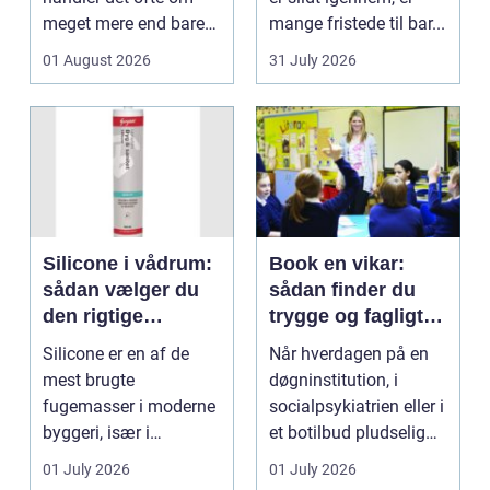
meget mere end bare
mange fristede til bar...
en hurtig buket.
01 August 2026
31 July 2026
Blomste...
Silicone i vådrum:
Book en vikar:
sådan vælger du
sådan finder du
den rigtige
trygge og fagligt
fugemasse
stærke løsninger
Silicone er en af de
Når hverdagen på en
mest brugte
døgninstitution, i
fugemasser i moderne
socialpsykiatrien eller i
byggeri, især i
et botilbud pludselig
badeværelser,
ændrer sig, k...
01 July 2026
01 July 2026
køkkener og andr...