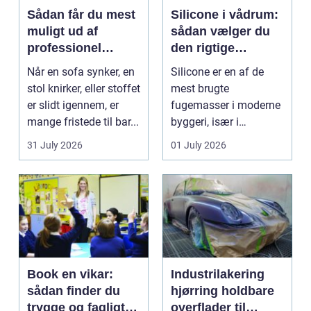
Sådan får du mest
Silicone i vådrum:
muligt ud af
sådan vælger du
professionel
den rigtige
møbelpolstring
fugemasse
Når en sofa synker, en
Silicone er en af de
stol knirker, eller stoffet
mest brugte
er slidt igennem, er
fugemasser i moderne
mange fristede til bar...
byggeri, især i
badeværelser,
31 July 2026
01 July 2026
køkkener og andr...
Book en vikar:
Industrilakering
sådan finder du
hjørring holdbare
trygge og fagligt
overflader til