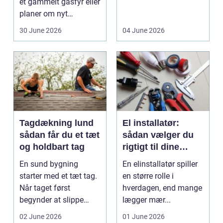
et gammelt gasfyr eller
op eller sælges helt.
planer om nyt
D...
badeværelse, bliver
30 June 2026
04 June 2026
val...
Tagdækning lund
El installatør:
sådan får du et tæt
sådan vælger du
og holdbart tag
rigtigt til dine
elinstallationer
En sund bygning
En elinstallatør spiller
starter med et tæt tag.
en større rolle i
Når taget først
hverdagen, end mange
begynder at slippe
lægger mær...
vand ind, kan skaderne
02 June 2026
01 June 2026