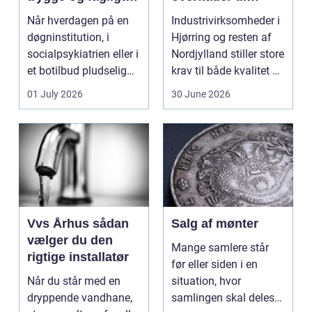
stærke løsninger
industri og erhverv
Når hverdagen på en
Industrivirksomheder i
døgninstitution, i
Hjørring og resten af
socialpsykiatrien eller i
Nordjylland stiller store
et botilbud pludselig
krav til både kvalitet og
ændrer sig, k...
hol...
01 July 2026
30 June 2026
Vvs Århus sådan
Salg af mønter
vælger du den
Mange samlere står
rigtige installatør
før eller siden i en
Når du står med en
situation, hvor
dryppende vandhane,
samlingen skal deles