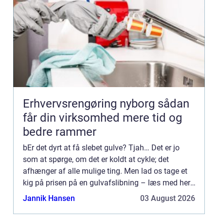
Erhvervsrengøring nyborg sådan
får din virksomhed mere tid og
bedre rammer
bEr det dyrt at få slebet gulve? Tjah… Det er jo
som at spørge, om det er koldt at cykle; det
afhænger af alle mulige ting. Men lad os tage et
kig på prisen på en gulvafslibning – læs med her.
Prisen på en gulvafslibning. Jo, ser du. Den
Jannik Hansen
03 August 2026
afhæng...