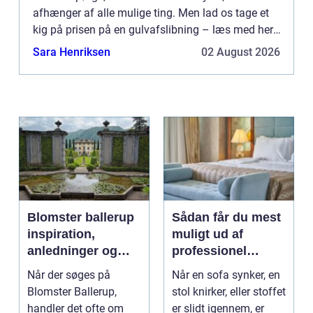
afhænger af alle mulige ting. Men lad os tage et
kig på prisen på en gulvafslibning – læs med her.
Prisen på en gulvafslibning. Jo, ser du. Den
Sara Henriksen
02 August 2026
afhæng...
Blomster ballerup
Sådan får du mest
inspiration,
muligt ud af
anledninger og
professionel
lokale muligheder
møbelpolstring
Når der søges på
Når en sofa synker, en
Blomster Ballerup,
stol knirker, eller stoffet
handler det ofte om
er slidt igennem, er