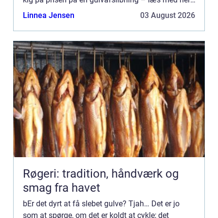
Prisen på en gulvafslibning. Jo, ser du. Den
Linnea Jensen
03 August 2026
afhæng...
Røgeri: tradition, håndværk og
smag fra havet
bEr det dyrt at få slebet gulve? Tjah… Det er jo
som at spørge, om det er koldt at cykle; det