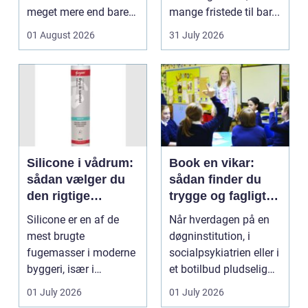
meget mere end bare
mange fristede til bar...
en hurtig buket.
01 August 2026
31 July 2026
Blomste...
Silicone i vådrum:
Book en vikar:
sådan vælger du
sådan finder du
den rigtige
trygge og fagligt
fugemasse
stærke løsninger
Silicone er en af de
Når hverdagen på en
mest brugte
døgninstitution, i
fugemasser i moderne
socialpsykiatrien eller i
byggeri, især i
et botilbud pludselig
badeværelser,
ændrer sig, k...
01 July 2026
01 July 2026
køkkener og andr...