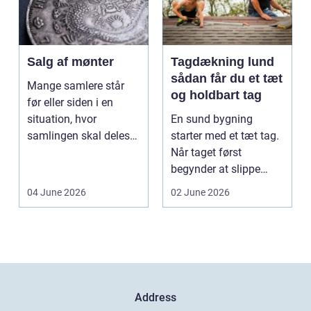
Salg af mønter
Tagdækning lund
sådan får du et tæt
Mange samlere står
og holdbart tag
før eller siden i en
situation, hvor
En sund bygning
samlingen skal deles
starter med et tæt tag.
op eller sælges helt.
Når taget først
D...
begynder at slippe
vand ind, kan skaderne
04 June 2026
02 June 2026
hu...
Address