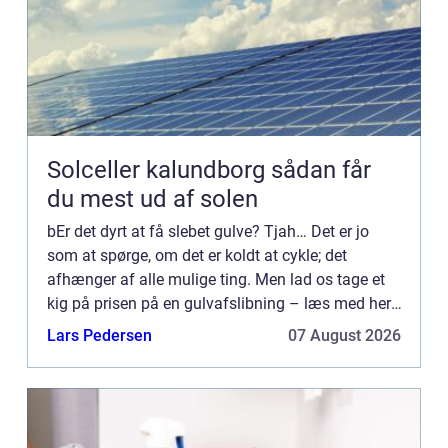
Solceller kalundborg sådan får
du mest ud af solen
bEr det dyrt at få slebet gulve? Tjah… Det er jo
som at spørge, om det er koldt at cykle; det
afhænger af alle mulige ting. Men lad os tage et
kig på prisen på en gulvafslibning – læs med her.
Prisen på en gulvafslibning. Jo, ser du. Den
Lars Pedersen
07 August 2026
afhæng...