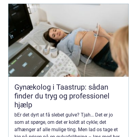
Gynækolog i Taastrup: sådan
finder du tryg og professionel
hjælp
bEr det dyrt at få slebet gulve? Tjah… Det er jo
som at spørge, om det er koldt at cykle; det
afhænger af alle mulige ting. Men lad os tage et
kig på prisen på en gulvafslibning – læs med her.