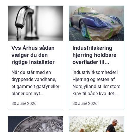
Vvs Århus sådan
Industrilakering
vælger du den
hjørring holdbare
rigtige installatør
overflader til
industri og erhverv
Når du står med en
Industrivirksomheder i
dryppende vandhane,
Hjørring og resten af
et gammelt gasfyr eller
Nordjylland stiller store
planer om nyt
krav til både kvalitet og
badeværelse, bliver
hol...
30 June 2026
30 June 2026
val...