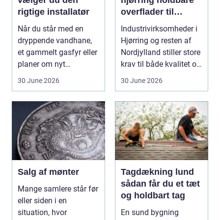
vælger du den
hjørring holdbare
rigtige installatør
overflader til
industri og erhverv
Når du står med en
Industrivirksomheder i
dryppende vandhane,
Hjørring og resten af
et gammelt gasfyr eller
Nordjylland stiller store
planer om nyt
krav til både kvalitet og
badeværelse, bliver
hol...
30 June 2026
30 June 2026
val...
Salg af mønter
Tagdækning lund
sådan får du et tæt
Mange samlere står før
og holdbart tag
eller siden i en
situation, hvor
En sund bygning