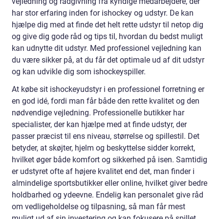
vejledning og rådgivning fra kyndige medarbejdere, der
har stor erfaring inden for ishockey og udstyr. De kan
hjælpe dig med at finde det helt rette udstyr til netop dig
og give dig gode råd og tips til, hvordan du bedst muligt
kan udnytte dit udstyr. Med professionel vejledning kan
du være sikker på, at du får det optimale ud af dit udstyr
og kan udvikle dig som ishockeyspiller.
At købe sit ishockeyudstyr i en professionel forretning er
en god idé, fordi man får både den rette kvalitet og den
nødvendige vejledning. Professionelle butikker har
specialister, der kan hjælpe med at finde udstyr, der
passer præcist til ens niveau, størrelse og spillestil. Det
betyder, at skøjter, hjelm og beskyttelse sidder korrekt,
hvilket øger både komfort og sikkerhed på isen. Samtidig
er udstyret ofte af højere kvalitet end det, man finder i
almindelige sportsbutikker eller online, hvilket giver bedre
holdbarhed og ydeevne. Endelig kan personalet give råd
om vedligeholdelse og tilpasning, så man får mest
muligt ud af sin investering og kan fokusere på spillet.