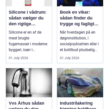
Silicone i vådrum:
Book en vikar:
sådan vælger du
sådan finder du
den rigtige
trygge og fagligt
fugemasse
stærke løsninger
Silicone er en af de
Når hverdagen på en
mest brugte
døgninstitution, i
fugemasser i moderne
socialpsykiatrien eller i
byggeri, især i
et botilbud pludselig
badeværelser, køkkener
ændrer sig, k...
01 July 2026
01 July 2026
og andr...
Vvs Århus sådan
Industrilakering