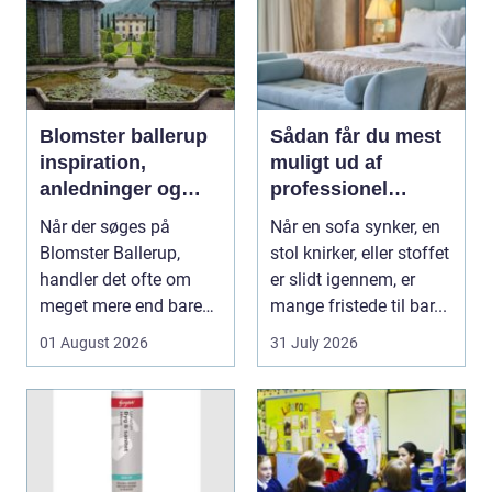
Blomster ballerup
Sådan får du mest
inspiration,
muligt ud af
anledninger og
professionel
lokale muligheder
møbelpolstring
Når der søges på
Når en sofa synker, en
Blomster Ballerup,
stol knirker, eller stoffet
handler det ofte om
er slidt igennem, er
meget mere end bare
mange fristede til bar...
en hurtig buket.
01 August 2026
31 July 2026
Blomste...