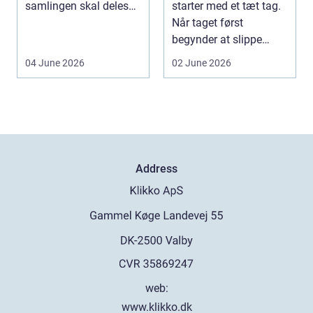
samlingen skal deles
starter med et tæt tag.
op eller sælges helt. D...
Når taget først
begynder at slippe
vand ind, kan skaderne
04 June 2026
02 June 2026
hu...
Address
web:
www.klikko.dk