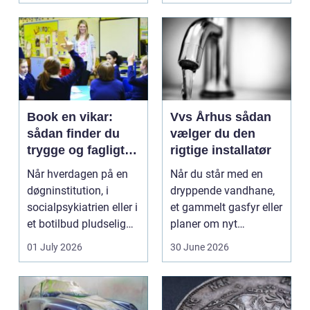
Book en vikar:
Vvs Århus sådan
sådan finder du
vælger du den
trygge og fagligt
rigtige installatør
stærke løsninger
Når hverdagen på en
Når du står med en
døgninstitution, i
dryppende vandhane,
socialpsykiatrien eller i
et gammelt gasfyr eller
et botilbud pludselig
planer om nyt
ændrer sig, k...
badeværelse, bliver
01 July 2026
30 June 2026
val...