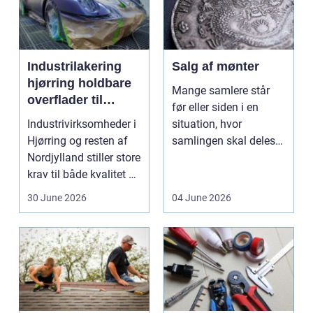
Industrilakering
Salg af mønter
hjørring holdbare
Mange samlere står
overflader til
før eller siden i en
industri og erhverv
Industrivirksomheder i
situation, hvor
Hjørring og resten af
samlingen skal deles
Nordjylland stiller store
op eller sælges helt.
krav til både kvalitet og
D...
hol...
30 June 2026
04 June 2026