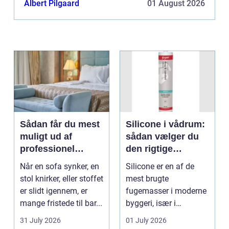
Albert Pilgaard
01 August 2026
Sådan får du mest
Silicone i vådrum:
muligt ud af
sådan vælger du
professionel
den rigtige
møbelpolstring
fugemasse
Når en sofa synker, en
Silicone er en af de
stol knirker, eller stoffet
mest brugte
er slidt igennem, er
fugemasser i moderne
mange fristede til bar...
byggeri, især i
badeværelser,
31 July 2026
01 July 2026
køkkener og andr...