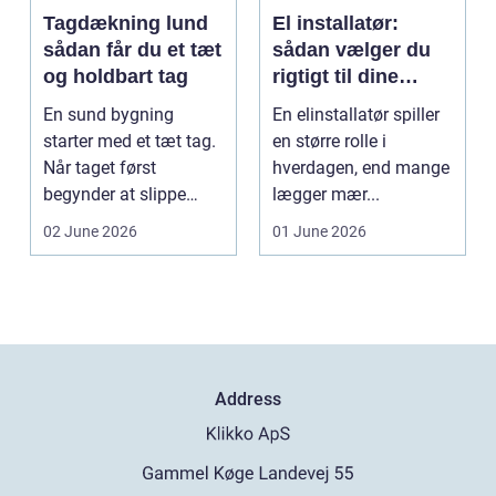
Tagdækning lund
El installatør:
sådan får du et tæt
sådan vælger du
og holdbart tag
rigtigt til dine
elinstallationer
En sund bygning
En elinstallatør spiller
starter med et tæt tag.
en større rolle i
Når taget først
hverdagen, end mange
begynder at slippe
lægger mær...
vand ind, kan skaderne
02 June 2026
01 June 2026
hu...
Address