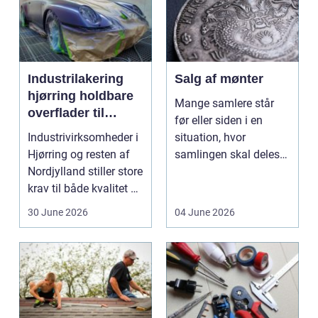
Industrilakering
Salg af mønter
hjørring holdbare
Mange samlere står
overflader til
før eller siden i en
industri og erhverv
Industrivirksomheder i
situation, hvor
Hjørring og resten af
samlingen skal deles
Nordjylland stiller store
op eller sælges helt.
krav til både kvalitet og
D...
hol...
30 June 2026
04 June 2026