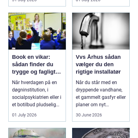
køkkener og andr...
Book en vikar:
Vvs Århus sådan
sådan finder du
vælger du den
trygge og fagligt
rigtige installatør
stærke løsninger
Når hverdagen på en
Når du står med en
døgninstitution, i
dryppende vandhane,
socialpsykiatrien eller i
et gammelt gasfyr eller
et botilbud pludselig
planer om nyt
ændrer sig, k...
badeværelse, bliver
01 July 2026
30 June 2026
val...