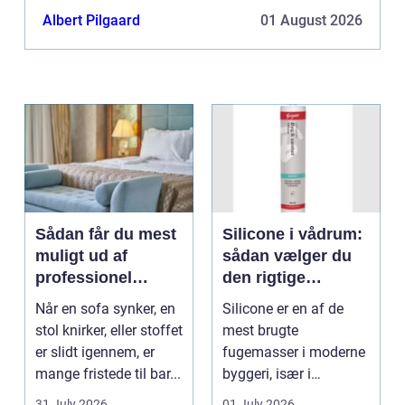
og teknikker til at arbejde med både private og er...
Albert Pilgaard
01 August 2026
Sådan får du mest
Silicone i vådrum:
muligt ud af
sådan vælger du
professionel
den rigtige
møbelpolstring
fugemasse
Når en sofa synker, en
Silicone er en af de
stol knirker, eller stoffet
mest brugte
er slidt igennem, er
fugemasser i moderne
mange fristede til bar...
byggeri, især i
badeværelser,
31 July 2026
01 July 2026