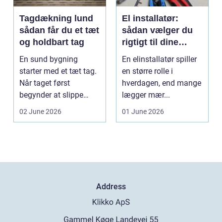
Tagdækning lund
El installatør:
sådan får du et tæt
sådan vælger du
og holdbart tag
rigtigt til dine
elinstallationer
En sund bygning
En elinstallatør spiller
starter med et tæt tag.
en større rolle i
Når taget først
hverdagen, end mange
begynder at slippe
lægger mær...
vand ind, kan skaderne
02 June 2026
01 June 2026
hu...
Address