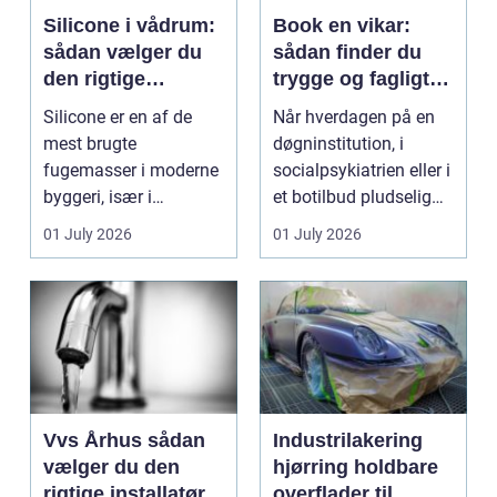
Silicone i vådrum:
Book en vikar:
sådan vælger du
sådan finder du
den rigtige
trygge og fagligt
fugemasse
stærke løsninger
Silicone er en af de
Når hverdagen på en
mest brugte
døgninstitution, i
fugemasser i moderne
socialpsykiatrien eller i
byggeri, især i
et botilbud pludselig
badeværelser,
ændrer sig, k...
01 July 2026
01 July 2026
køkkener og andr...
Vvs Århus sådan
Industrilakering
vælger du den
hjørring holdbare
rigtige installatør
overflader til