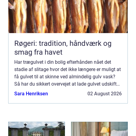
Røgeri: tradition, håndværk og
smag fra havet
Har trægulvet i din bolig efterhånden nået det
stadie af slitage hvor det ikke længere er muligt at
få gulvet til at skinne ved almindelig gulv vask?
Så har du sikkert overvejet at lade gulvet udskifte.
Det er træls og irriterende ikke at kunne få gu...
Sara Henriksen
02 August 2026