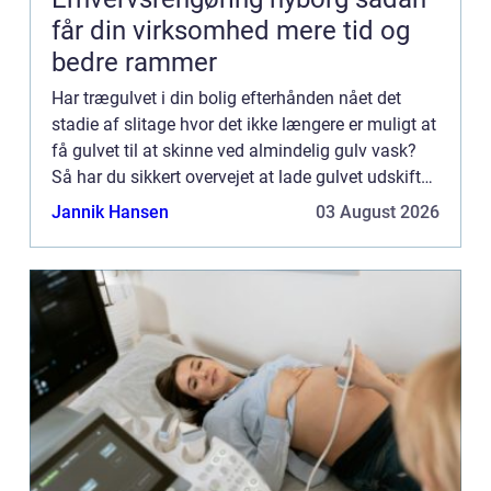
får din virksomhed mere tid og
bedre rammer
Har trægulvet i din bolig efterhånden nået det
stadie af slitage hvor det ikke længere er muligt at
få gulvet til at skinne ved almindelig gulv vask?
Så har du sikkert overvejet at lade gulvet udskifte.
Det er træls og irriterende ikke at kunne få gu...
Jannik Hansen
03 August 2026