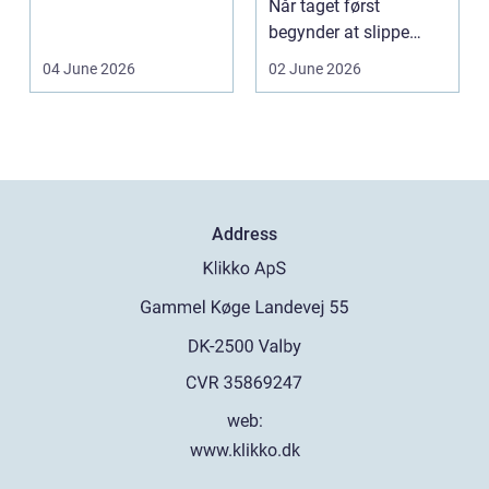
op eller sælges helt.
Når taget først
D...
begynder at slippe
vand ind, kan skaderne
04 June 2026
02 June 2026
hu...
Address
web:
www.klikko.dk