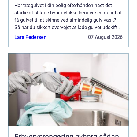
Har trægulvet i din bolig efterhånden nået det
stadie af slitage hvor det ikke længere er muligt at
få gulvet til at skinne ved almindelig gulv vask?
Så har du sikkert overvejet at lade gulvet udskifte.
Det er træls og irriterende ikke at kunne få gu...
Lars Pedersen
07 August 2026
Erhvervsrengøring nyborg sådan