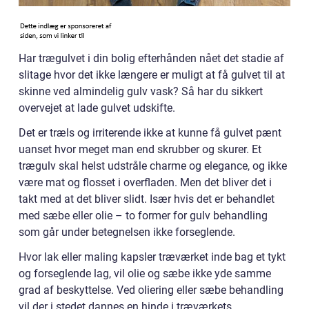
Har trægulvet i din bolig efterhånden nået det stadie af
slitage hvor det ikke længere er muligt at få gulvet til at
skinne ved almindelig gulv vask? Så har du sikkert
overvejet at lade gulvet udskifte.
Det er træls og irriterende ikke at kunne få gulvet pænt
uanset hvor meget man end skrubber og skurer. Et
trægulv skal helst udstråle charme og elegance, og ikke
være mat og flosset i overfladen. Men det bliver det i
takt med at det bliver slidt. Især hvis det er behandlet
med sæbe eller olie – to former for gulv behandling
som går under betegnelsen ikke forseglende.
Hvor lak eller maling kapsler træværket inde bag et tykt
og forseglende lag, vil olie og sæbe ikke yde samme
grad af beskyttelse. Ved oliering eller sæbe behandling
vil der i stedet dannes en hinde i træværkets