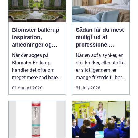
Blomster ballerup
Sådan får du mest
inspiration,
muligt ud af
anledninger og
professionel
lokale muligheder
møbelpolstring
Når der søges på
Når en sofa synker, en
Blomster Ballerup,
stol knirker, eller stoffet
handler det ofte om
er slidt igennem, er
meget mere end bare
mange fristede til bar...
en hurtig buket.
01 August 2026
31 July 2026
Blomste...