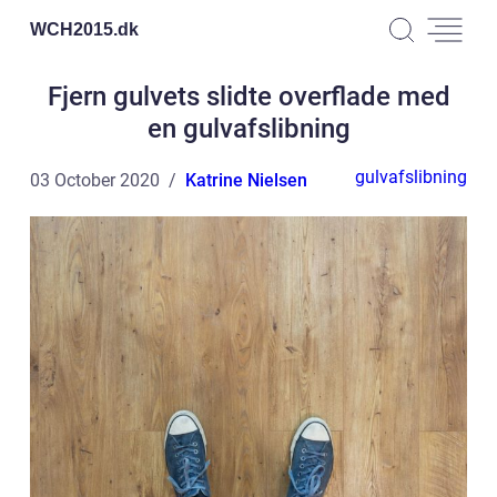
WCH2015.
dk
Fjern gulvets slidte overflade med
en gulvafslibning
gulvafslibning
03 October 2020
Katrine Nielsen