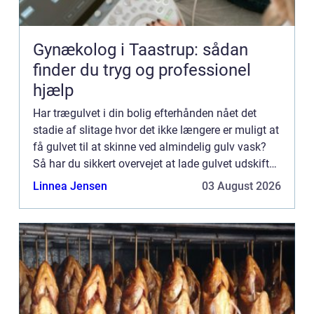
Gynækolog i Taastrup: sådan
finder du tryg og professionel
hjælp
Har trægulvet i din bolig efterhånden nået det
stadie af slitage hvor det ikke længere er muligt at
få gulvet til at skinne ved almindelig gulv vask?
Så har du sikkert overvejet at lade gulvet udskifte.
Det er træls og irriterende ikke at kunne få gu...
Linnea Jensen
03 August 2026