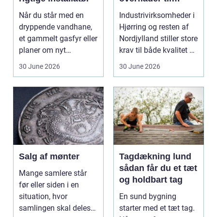
industri og erhverv
Når du står med en
Industrivirksomheder i
dryppende vandhane,
Hjørring og resten af
et gammelt gasfyr eller
Nordjylland stiller store
planer om nyt
krav til både kvalitet og
badeværelse, bliver
hol...
30 June 2026
30 June 2026
val...
Salg af mønter
Tagdækning lund
sådan får du et tæt
Mange samlere står
og holdbart tag
før eller siden i en
situation, hvor
En sund bygning
samlingen skal deles
starter med et tæt tag.