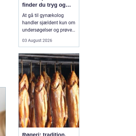
finder du tryg og
professionel hjælp
At gå til gynækolog
handler sjældent kun om
undersøgelser og prøver.
Mange oplever også
03 August 2026
bekymring, usikkerhed
eller måske generthed,
når de skal tale om
intime problemstillinger.
Derfor betyder valget...
Røgeri: tradition,