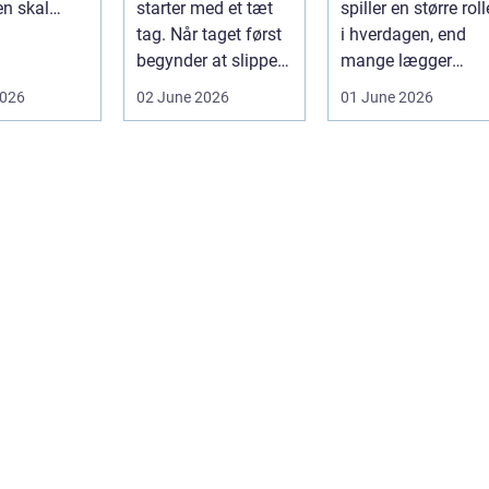
n skal
starter med et tæt
spiller en større roll
eller
tag. Når taget først
i hverdagen, end
lt. D...
begynder at slippe
mange lægger
vand ind, kan
mær...
2026
02 June 2026
01 June 2026
skaderne hu...