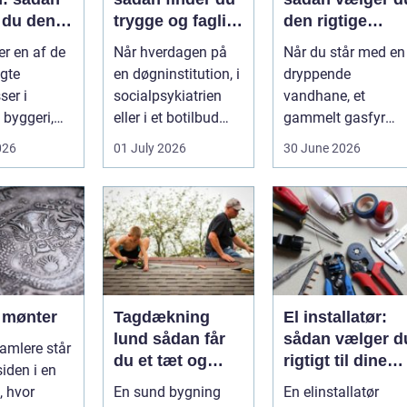
 du den
trygge og fagligt
den rigtige
stærke
installatør
er en af de
Når hverdagen på
Når du står med en
asse
løsninger
gte
en døgninstitution, i
dryppende
er i
socialpsykiatrien
vandhane, et
byggeri,
eller i et botilbud
gammelt gasfyr
adeværelser,
pludselig ændrer
eller planer om nyt
026
01 July 2026
30 June 2026
 og andr...
sig, k...
badeværelse, bliver
val...
f mønter
Tagdækning
El installatør:
lund sådan får
sådan vælger d
amlere står
du et tæt og
rigtigt til dine
siden i en
holdbart tag
elinstallationer
, hvor
En sund bygning
En elinstallatør