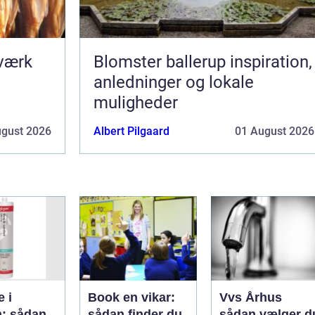
dværk
Blomster ballerup inspiration,
anledninger og lokale
muligheder
ugust 2026
Albert Pilgaard
01 August 2026
e i
Book en vikar:
Vvs Århus
: sådan
sådan finder du
sådan vælger d