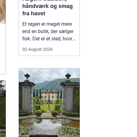
håndværk og smag
fra havet
Et røgeri er meget mere
end en butik, der sælger
fisk. Det er et sted, hvor
gamle
02 August 2026
håndværkstraditioner
møder friske råvarer og
lokal kultur. Her
forvandles fisk fra havet
til røgede delikatesser
med dyb sm...