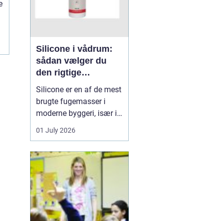
e
Silicone i vådrum:
sådan vælger du
den rigtige
fugemasse
Silicone er en af de mest
brugte fugemasser i
moderne byggeri, især i
badeværelser, køkkener
01 July 2026
og andre områder med
høj fugtighed. Når
fugerne omkring
bruseniche, håndvask,
køkkenbord eller
natursten ikke holder
tæt, kan det hurtigt føre
til skimmel, l...