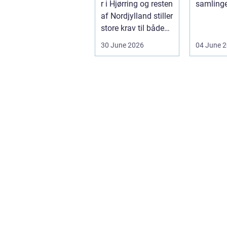
r i Hjørring og resten
samlinge
erhverv
af Nordjylland stiller
deles op 
store krav til både
sælges he
kvalitet og hol...
30 June 2026
04 June 