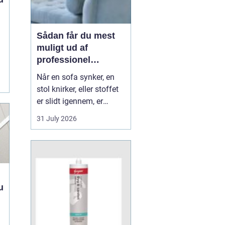
Sådan får du mest
muligt ud af
professionel
møbelpolstring
Når en sofa synker, en
stol knirker, eller stoffet
er slidt igennem, er
mange fristede til bare at
31 July 2026
købe nyt. Men ofte kan
møblerne reddes og
faktisk blive både
flottere og mere
behagelige, end da de
var nye. Her spiller
u
m&os...