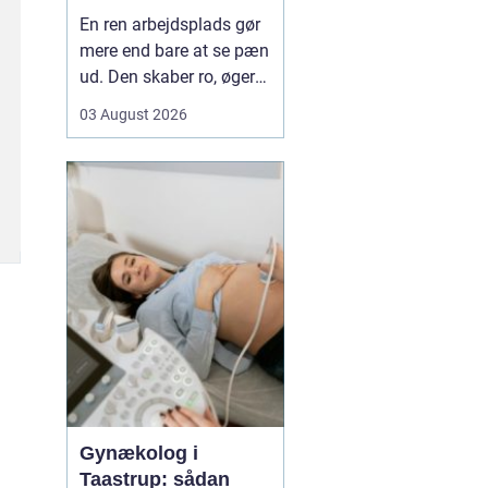
mere tid og bedre
En ren arbejdsplads gør
rammer
mere end bare at se pæn
ud. Den skaber ro, øger
koncentrationen og giver
03 August 2026
et mere professionelt
indtryk over for kunder
og samarbejdspartnere.
For mange virksomheder
i Nyborg er
erhvervsrengøring derfor
ikke bare en praktisk
nø...
Gynækolog i
Taastrup: sådan