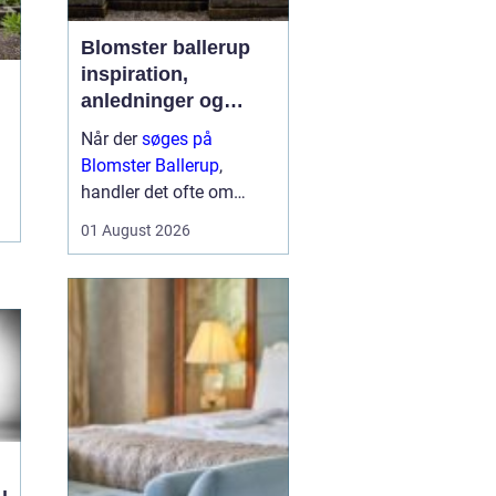
Blomster ballerup
inspiration,
anledninger og
lokale muligheder
Når der
søges på
Blomster Ballerup
,
handler det ofte om
meget mere end bare en
01 August 2026
hurtig buket. Blomster
bruges til at markere
livets største øjeblikke,
sige farvel på en værdig
måde eller skabe hygge i
hverdage...
u