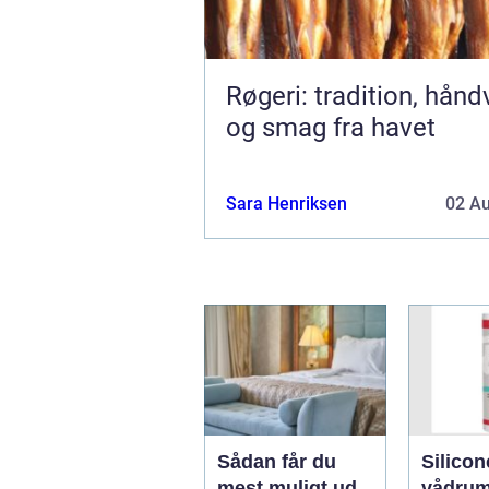
Røgeri: tradition, hån
og smag fra havet
Sara Henriksen
02 A
Sådan får du
Silicon
mest muligt ud
vådrum