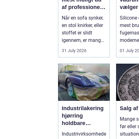
af professionel
vælger
møbelpolstring
rigtige
Når en sofa synker,
Silicone 
fugem
en stol knirker, eller
mest bru
stoffet er slidt
fugemass
igennem, er mange
moderne 
fristede til bar...
især i b
31 July 2026
01 July 2
køkkener
Industrilakering
Salg a
hjørring
Mange s
holdbare
før eller 
overflader til
Industrivirksomhede
situation
industri og