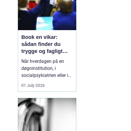
Book en vikar:
sådan finder du
trygge og fagligt
stærke løsninger
Når hverdagen på en
døgninstitution, i
socialpsykiatrien eller i
et botilbud pludselig
01 July 2026
ændrer sig, kan behovet
for ekstra hænder opstå
fra den ene dag til den
anden. En medarbejder
bliver syg, en borger har
brug for tættere støtte,