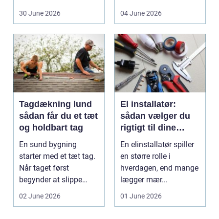
hol...
30 June 2026
04 June 2026
Tagdækning lund
El installatør:
sådan får du et tæt
sådan vælger du
og holdbart tag
rigtigt til dine
elinstallationer
En sund bygning
En elinstallatør spiller
starter med et tæt tag.
en større rolle i
Når taget først
hverdagen, end mange
begynder at slippe
lægger mær...
vand ind, kan skaderne
02 June 2026
01 June 2026
hu...