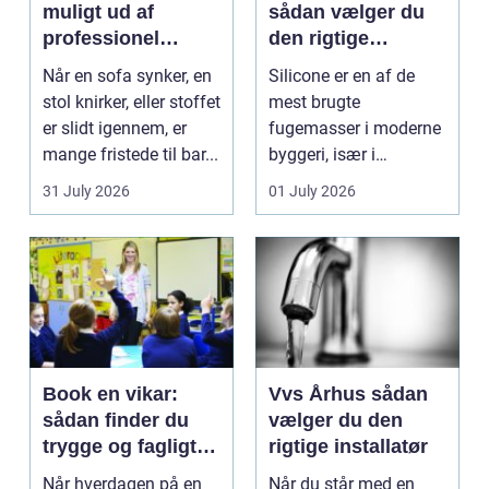
muligt ud af
sådan vælger du
professionel
den rigtige
møbelpolstring
fugemasse
Når en sofa synker, en
Silicone er en af de
stol knirker, eller stoffet
mest brugte
er slidt igennem, er
fugemasser i moderne
mange fristede til bar...
byggeri, især i
badeværelser,
31 July 2026
01 July 2026
køkkener og andr...
Book en vikar:
Vvs Århus sådan
sådan finder du
vælger du den
trygge og fagligt
rigtige installatør
stærke løsninger
Når hverdagen på en
Når du står med en