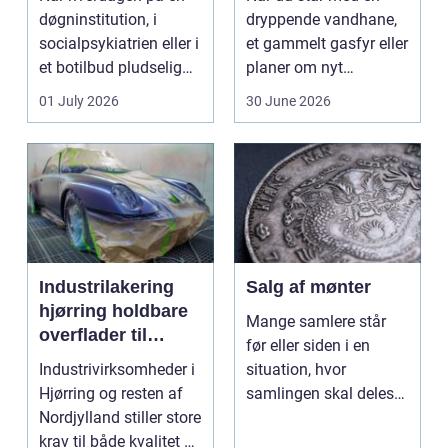
døgninstitution, i
dryppende vandhane,
socialpsykiatrien eller i
et gammelt gasfyr eller
et botilbud pludselig
planer om nyt
ændrer sig, k...
badeværelse, bliver
01 July 2026
30 June 2026
val...
Industrilakering
Salg af mønter
hjørring holdbare
Mange samlere står
overflader til
før eller siden i en
industri og erhverv
Industrivirksomheder i
situation, hvor
Hjørring og resten af
samlingen skal deles
Nordjylland stiller store
op eller sælges helt.
krav til både kvalitet og
D...