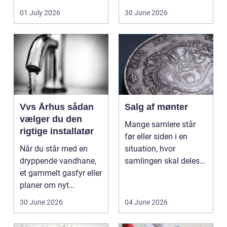
ændrer sig, k...
hol...
01 July 2026
30 June 2026
Vvs Århus sådan
Salg af mønter
vælger du den
Mange samlere står
rigtige installatør
før eller siden i en
Når du står med en
situation, hvor
dryppende vandhane,
samlingen skal deles
et gammelt gasfyr eller
op eller sælges helt.
planer om nyt
D...
badeværelse, bliver
30 June 2026
04 June 2026
val...