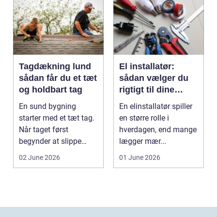
Tagdækning lund
El installatør:
sådan får du et tæt
sådan vælger du
og holdbart tag
rigtigt til dine
elinstallationer
En sund bygning
En elinstallatør spiller
starter med et tæt tag.
en større rolle i
Når taget først
hverdagen, end mange
begynder at slippe
lægger mær...
vand ind, kan skaderne
02 June 2026
01 June 2026
hu...