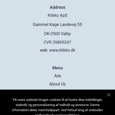
Address
web:
www.klikko.dk
Menu
Ads
About Us
Cookies
På vores website bruges cookies til at huske dine indstillinger,
Contact
statistik og personalisering af indhold og annoncer. Denne
Sitemap
information deles med tredjepart. Ved fortsat brug af websiden