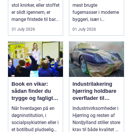
stol knirker, eller stoffet
mest brugte
er slidt igennem, er
fugemasser i moderne
mange fristede til bar...
byggeri, især i
badeværelser,
31 July 2026
01 July 2026
køkkener og andr...
Book en vikar:
Industrilakering
sådan finder du
hjørring holdbare
trygge og fagligt
overflader til
stærke løsninger
industri og erhverv
Når hverdagen på en
Industrivirksomheder i
døgninstitution, i
Hjørring og resten af
socialpsykiatrien eller i
Nordjylland stiller store
et botilbud pludselig
krav til både kvalitet og