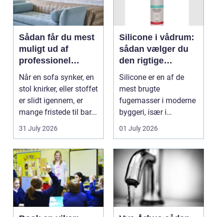
Sådan får du mest
Silicone i vådrum:
muligt ud af
sådan vælger du
professionel
den rigtige
møbelpolstring
fugemasse
Når en sofa synker, en
Silicone er en af de
stol knirker, eller stoffet
mest brugte
er slidt igennem, er
fugemasser i moderne
mange fristede til bar...
byggeri, især i
badeværelser,
31 July 2026
01 July 2026
køkkener og andr...