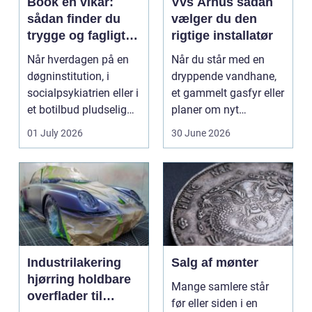
Book en vikar:
Vvs Århus sådan
sådan finder du
vælger du den
trygge og fagligt
rigtige installatør
stærke løsninger
Når hverdagen på en
Når du står med en
døgninstitution, i
dryppende vandhane,
socialpsykiatrien eller i
et gammelt gasfyr eller
et botilbud pludselig
planer om nyt
ændrer sig, k...
badeværelse, bliver
01 July 2026
30 June 2026
val...
Industrilakering
Salg af mønter
hjørring holdbare
Mange samlere står
overflader til
før eller siden i en