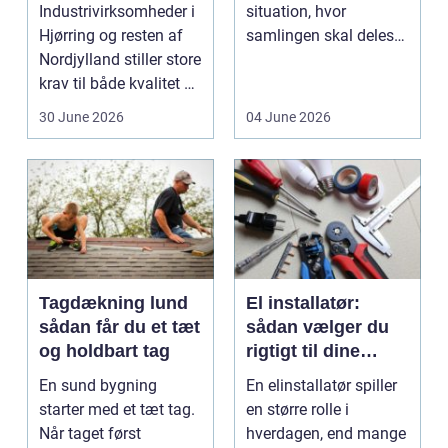
industri og erhverv
Industrivirksomheder i
situation, hvor
Hjørring og resten af
samlingen skal deles
Nordjylland stiller store
op eller sælges helt.
krav til både kvalitet og
D...
hol...
30 June 2026
04 June 2026
Tagdækning lund
El installatør:
sådan får du et tæt
sådan vælger du
og holdbart tag
rigtigt til dine
elinstallationer
En sund bygning
En elinstallatør spiller
starter med et tæt tag.
en større rolle i
Når taget først
hverdagen, end mange