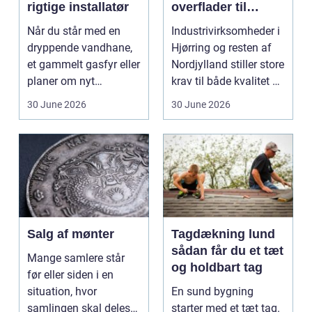
rigtige installatør
overflader til
industri og erhverv
Når du står med en
Industrivirksomheder i
dryppende vandhane,
Hjørring og resten af
et gammelt gasfyr eller
Nordjylland stiller store
planer om nyt
krav til både kvalitet og
badeværelse, bliver
hol...
30 June 2026
30 June 2026
val...
Salg af mønter
Tagdækning lund
sådan får du et tæt
Mange samlere står
og holdbart tag
før eller siden i en
situation, hvor
En sund bygning
samlingen skal deles
starter med et tæt tag.