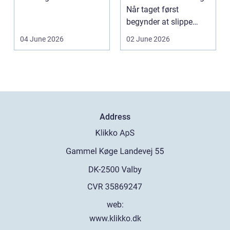
op eller sælges helt.
Når taget først
D...
begynder at slippe
vand ind, kan skaderne
04 June 2026
02 June 2026
hu...
Address
web:
www.klikko.dk