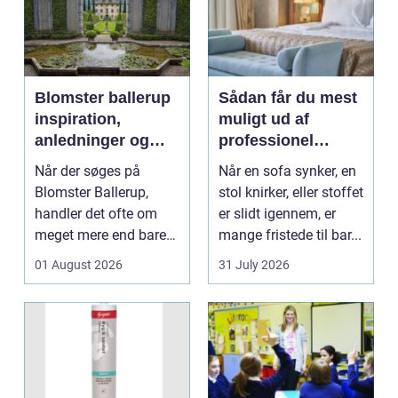
Blomster ballerup
Sådan får du mest
inspiration,
muligt ud af
anledninger og
professionel
lokale muligheder
møbelpolstring
Når der søges på
Når en sofa synker, en
Blomster Ballerup,
stol knirker, eller stoffet
handler det ofte om
er slidt igennem, er
meget mere end bare
mange fristede til bar...
en hurtig buket.
01 August 2026
31 July 2026
Blomste...