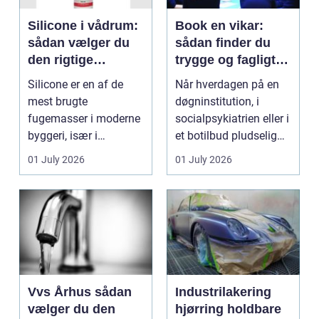
Silicone i vådrum:
Book en vikar:
sådan vælger du
sådan finder du
den rigtige
trygge og fagligt
fugemasse
stærke løsninger
Silicone er en af de
Når hverdagen på en
mest brugte
døgninstitution, i
fugemasser i moderne
socialpsykiatrien eller i
byggeri, især i
et botilbud pludselig
badeværelser,
ændrer sig, k...
01 July 2026
01 July 2026
køkkener og andr...
Vvs Århus sådan
Industrilakering
vælger du den
hjørring holdbare