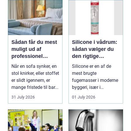
Sådan får du mest
Silicone i vådrum:
muligt ud af
sådan vælger du
professionel
den rigtige
møbelpolstring
fugemasse
Når en sofa synker, en
Silicone er en af de
stol knirker, eller stoffet
mest brugte
er slidt igennem, er
fugemasser i moderne
mange fristede til bar...
byggeri, især i
badeværelser,
31 July 2026
01 July 2026
køkkener og andr...