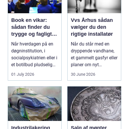
Book en vikar:
Vvs Århus sådan
sådan finder du
vælger du den
trygge og fagligt
rigtige installatør
stærke løsninger
Når hverdagen på en
Når du står med en
døgninstitution, i
dryppende vandhane,
socialpsykiatrien eller i
et gammelt gasfyr eller
et botilbud pludselig
planer om nyt
ændrer sig, k...
badeværelse, bliver
01 July 2026
30 June 2026
val...
Industrilakering
Salg af mønter