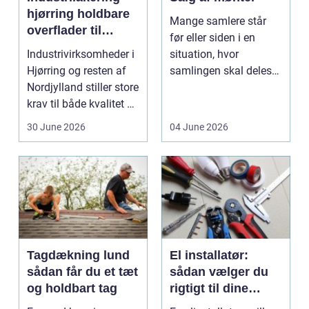
hjørring holdbare
Mange samlere står
overflader til
før eller siden i en
industri og erhverv
Industrivirksomheder i
situation, hvor
Hjørring og resten af
samlingen skal deles
Nordjylland stiller store
op eller sælges helt.
krav til både kvalitet og
D...
hol...
30 June 2026
04 June 2026
Tagdækning lund
El installatør:
sådan får du et tæt
sådan vælger du
og holdbart tag
rigtigt til dine
elinstallationer