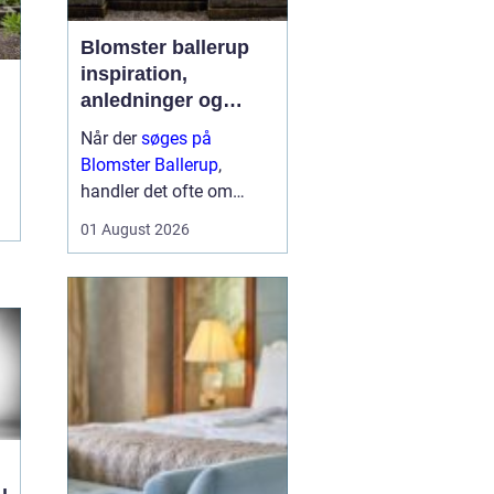
Blomster ballerup
inspiration,
anledninger og
lokale muligheder
Når der
søges på
Blomster Ballerup
,
handler det ofte om
meget mere end bare en
01 August 2026
hurtig buket. Blomster
bruges til at markere
livets største øjeblikke,
sige farvel på en værdig
måde eller skabe hygge i
hverdage...
u