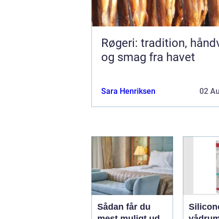
Røgeri: tradition, hån
og smag fra havet
Sara Henriksen
02 A
Sådan får du
Silicon
mest muligt ud
vådrum