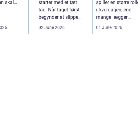
n skal
starter med et tæt
spiller en større roll
eller
tag. Når taget først
i hverdagen, end
lt. D...
begynder at slippe
mange lægger
vand ind, kan
mær...
2026
02 June 2026
01 June 2026
skaderne hu...