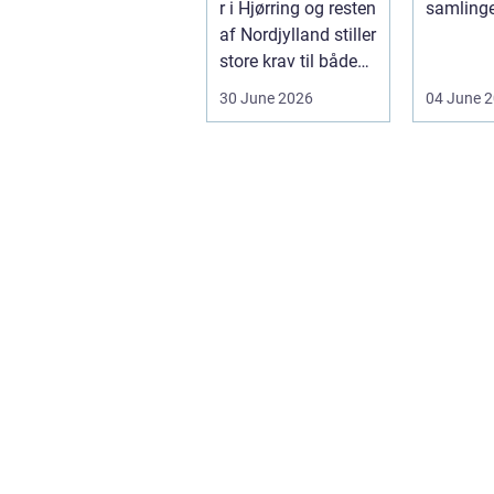
r i Hjørring og resten
samlinge
erhverv
af Nordjylland stiller
deles op 
store krav til både
sælges he
kvalitet og hol...
30 June 2026
04 June 