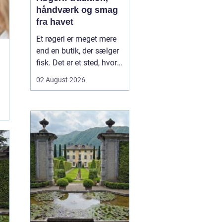
håndværk og smag
fra havet
Et røgeri er meget mere
end en butik, der sælger
fisk. Det er et sted, hvor
gamle
02 August 2026
håndværkstraditioner
møder friske råvarer og
lokal kultur. Her
forvandles fisk fra havet
til røgede delikatesser
med dyb sm...