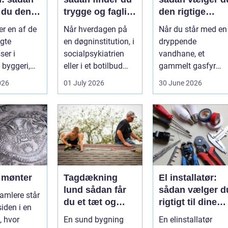
 du den
trygge og fagligt
den rigtige
stærke
installatør
er en af de
Når hverdagen på
Når du står med en
asse
løsninger
gte
en døgninstitution, i
dryppende
er i
socialpsykiatrien
vandhane, et
byggeri,
eller i et botilbud
gammelt gasfyr
adeværelser,
pludselig ændrer
eller planer om nyt
026
01 July 2026
30 June 2026
 og andr...
sig, k...
badeværelse, bliver
val...
f mønter
Tagdækning
El installatør:
lund sådan får
sådan vælger d
amlere står
du et tæt og
rigtigt til dine
siden i en
holdbart tag
elinstallationer
, hvor
En sund bygning
En elinstallatør