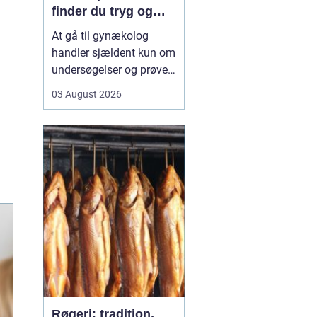
finder du tryg og
professionel hjælp
At gå til gynækolog
handler sjældent kun om
undersøgelser og prøver.
Mange oplever også
03 August 2026
bekymring, usikkerhed
eller måske generthed,
når de skal tale om
intime problemstillinger.
Derfor betyder valget...
Røgeri: tradition,