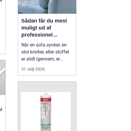
Sådan får du mest
muligt ud af
professionel
møbelpolstring
Når en sofa synker, en
stol knirker, eller stoffet
er slidt igennem, er
mange fristede til bare at
31 July 2026
købe nyt. Men ofte kan
møblerne reddes og
faktisk blive både
flottere og mere
behagelige, end da de
var nye. Her spiller
u
m&os...