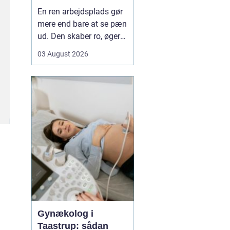
mere tid og bedre
En ren arbejdsplads gør
rammer
mere end bare at se pæn
ud. Den skaber ro, øger
koncentrationen og giver
03 August 2026
et mere professionelt
indtryk over for kunder
og samarbejdspartnere.
For mange virksomheder
i Nyborg er
erhvervsrengøring derfor
ikke bare en praktisk
nø...
Gynækolog i
Taastrup: sådan