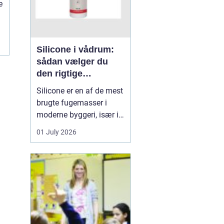
e
Silicone i vådrum:
sådan vælger du
den rigtige
fugemasse
Silicone er en af de mest
brugte fugemasser i
moderne byggeri, især i
badeværelser, køkkener
01 July 2026
og andre områder med
høj fugtighed. Når
fugerne omkring
bruseniche, håndvask,
køkkenbord eller
natursten ikke holder
tæt, kan det hurtigt føre
til skimmel, l...