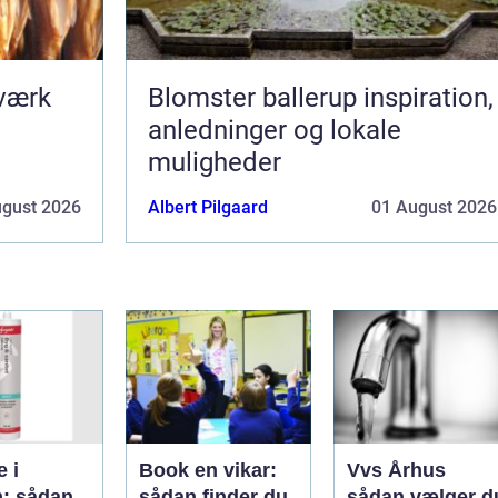
dværk
Blomster ballerup inspiration,
anledninger og lokale
muligheder
ugust 2026
Albert Pilgaard
01 August 2026
e i
Book en vikar:
Vvs Århus
: sådan
sådan finder du
sådan vælger d