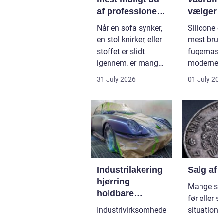
af professionel
vælger
møbelpolstring
rigtige
Når en sofa synker,
Silicone 
fugem
en stol knirker, eller
mest bru
stoffet er slidt
fugemass
igennem, er mange
moderne 
fristede til bar...
især i b
31 July 2026
01 July 2
køkkener
Industrilakering
Salg a
hjørring
Mange s
holdbare
før eller 
overflader til
Industrivirksomhede
situation
industri og