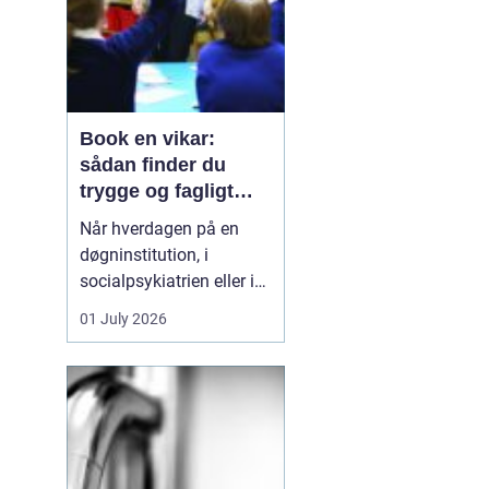
Book en vikar:
sådan finder du
trygge og fagligt
stærke løsninger
Når hverdagen på en
døgninstitution, i
socialpsykiatrien eller i
et botilbud pludselig
01 July 2026
ændrer sig, kan behovet
for ekstra hænder opstå
fra den ene dag til den
anden. En medarbejder
bliver syg, en borger har
brug for tættere støtte,