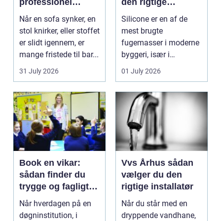
professionel
den rigtige
møbelpolstring
fugemasse
Når en sofa synker, en
Silicone er en af de
stol knirker, eller stoffet
mest brugte
er slidt igennem, er
fugemasser i moderne
mange fristede til bar...
byggeri, især i
badeværelser,
31 July 2026
01 July 2026
køkkener og andr...
Book en vikar:
Vvs Århus sådan
sådan finder du
vælger du den
trygge og fagligt
rigtige installatør
stærke løsninger
Når hverdagen på en
Når du står med en
døgninstitution, i
dryppende vandhane,