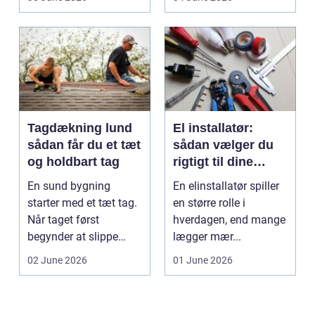
Tagdækning lund
El installatør:
sådan får du et tæt
sådan vælger du
og holdbart tag
rigtigt til dine
elinstallationer
En sund bygning
En elinstallatør spiller
starter med et tæt tag.
en større rolle i
Når taget først
hverdagen, end mange
begynder at slippe
lægger mær...
vand ind, kan skaderne
02 June 2026
01 June 2026
hu...