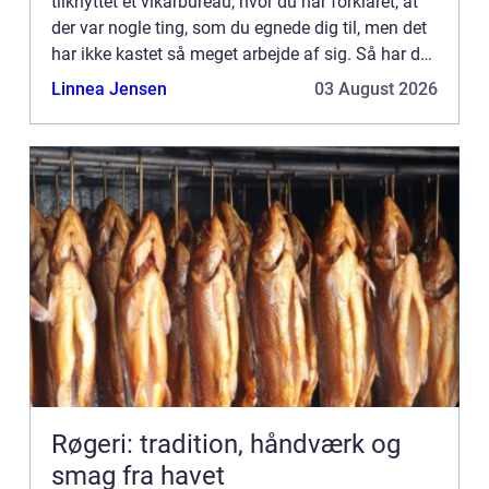
tilknyttet et vikarbureau, hvor du har forklaret, at
der var nogle ting, som du egnede dig til, men det
har ikke kastet så meget arbejde af sig. Så har du
prøvet at være tilknyttet flere steder, men det hja...
Linnea Jensen
03 August 2026
Røgeri: tradition, håndværk og
smag fra havet