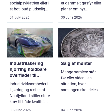
socialpsykiatrien eller i
et gammelt gasfyr eller
et botilbud pludselig
planer om nyt
ændrer sig, k...
badeværelse, bliver
01 July 2026
30 June 2026
val...
Industrilakering
Salg af mønter
hjørring holdbare
Mange samlere står
overflader til
før eller siden i en
industri og erhverv
Industrivirksomheder i
situation, hvor
Hjørring og resten af
samlingen skal deles
Nordjylland stiller store
op eller sælges helt.
krav til både kvalitet og
D...
hol...
30 June 2026
04 June 2026