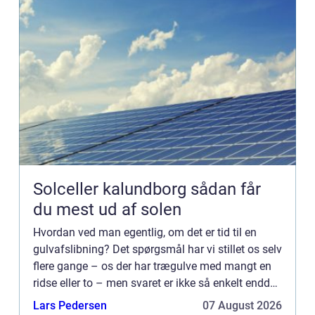
Solceller kalundborg sådan får
du mest ud af solen
Hvordan ved man egentlig, om det er tid til en
gulvafslibning? Det spørgsmål har vi stillet os selv
flere gange – os der har trægulve med mangt en
ridse eller to – men svaret er ikke så enkelt endda.
Og så alligevel. Din bolig skal holdes i pæn
Lars Pedersen
07 August 2026