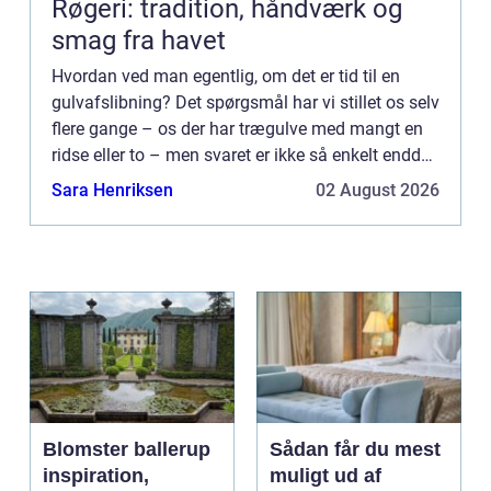
Røgeri: tradition, håndværk og
smag fra havet
Hvordan ved man egentlig, om det er tid til en
gulvafslibning? Det spørgsmål har vi stillet os selv
flere gange – os der har trægulve med mangt en
ridse eller to – men svaret er ikke så enkelt endda.
Og så alligevel. Din bolig skal holdes i pæn
Sara Henriksen
02 August 2026
stand...
Blomster ballerup
Sådan får du mest
inspiration,
muligt ud af