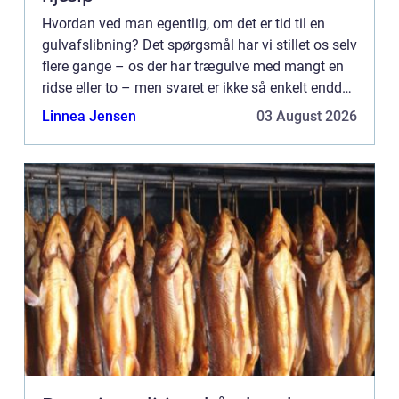
Hvordan ved man egentlig, om det er tid til en
gulvafslibning? Det spørgsmål har vi stillet os selv
flere gange – os der har trægulve med mangt en
ridse eller to – men svaret er ikke så enkelt endda.
Og så alligevel. Din bolig skal holdes i pæn
Linnea Jensen
03 August 2026
stand...