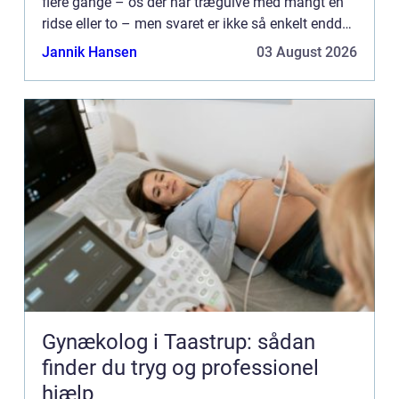
flere gange – os der har trægulve med mangt en
ridse eller to – men svaret er ikke så enkelt endda.
Og så alligevel. Din bolig skal holdes i pæn
Jannik Hansen
03 August 2026
stand...
Gynækolog i Taastrup: sådan
finder du tryg og professionel
hjælp