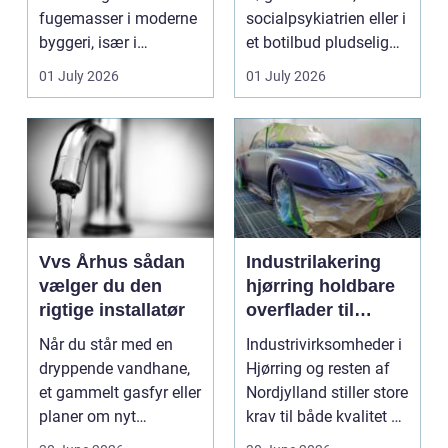
fugemasser i moderne
socialpsykiatrien eller i
byggeri, især i
et botilbud pludselig
badeværelser,
ændrer sig, k...
01 July 2026
01 July 2026
køkkener og andr...
Vvs Århus sådan
Industrilakering
vælger du den
hjørring holdbare
rigtige installatør
overflader til
industri og erhverv
Når du står med en
Industrivirksomheder i
dryppende vandhane,
Hjørring og resten af
et gammelt gasfyr eller
Nordjylland stiller store
planer om nyt
krav til både kvalitet og
badeværelse, bliver
hol...