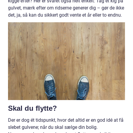
kigge efter? Her er svaret også helt enkelt: Tag et kig på
gulvet, mærk efter om ridserne generer dig – gør de ikke
det, ja, så kan du sikkert godt vente et år eller to endnu.
Skal du flytte?
Der er dog ét tidspunkt, hvor det altid er en god idé at få
slebet gulvene; når du skal sælge din bolig.