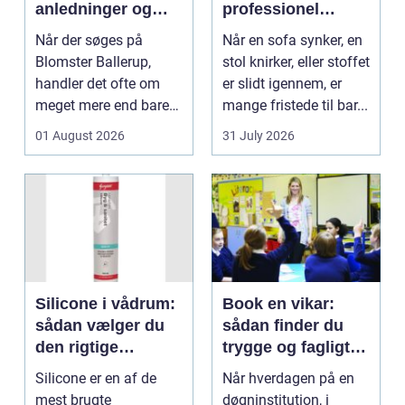
anledninger og
professionel
lokale muligheder
møbelpolstring
Når der søges på
Når en sofa synker, en
Blomster Ballerup,
stol knirker, eller stoffet
handler det ofte om
er slidt igennem, er
meget mere end bare
mange fristede til bar...
en hurtig buket.
01 August 2026
31 July 2026
Blomste...
Silicone i vådrum:
Book en vikar:
sådan vælger du
sådan finder du
den rigtige
trygge og fagligt
fugemasse
stærke løsninger
Silicone er en af de
Når hverdagen på en
mest brugte
døgninstitution, i