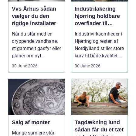
Vvs Århus sådan
Industrilakering
vælger du den
hjørring holdbare
rigtige installatør
overflader til
industri og erhverv
Når du står med en
Industrivirksomheder i
dryppende vandhane,
Hjørring og resten af
et gammelt gasfyr eller
Nordjylland stiller store
planer om nyt
krav til både kvalitet og
badeværelse, bliver
hol...
30 June 2026
30 June 2026
val...
Salg af mønter
Tagdækning lund
sådan får du et tæt
Mange samlere står