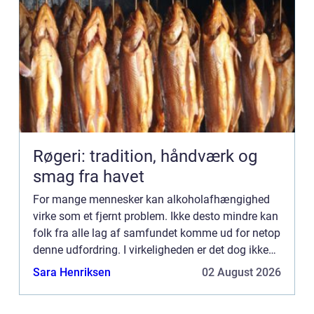
Røgeri: tradition, håndværk og
smag fra havet
For mange mennesker kan alkoholafhængighed
virke som et fjernt problem. Ikke desto mindre kan
folk fra alle lag af samfundet komme ud for netop
denne udfordring. I virkeligheden er det dog ikke
altid så let at sige, hvornår der er tale om et reelt
Sara Henriksen
02 August 2026
pr...