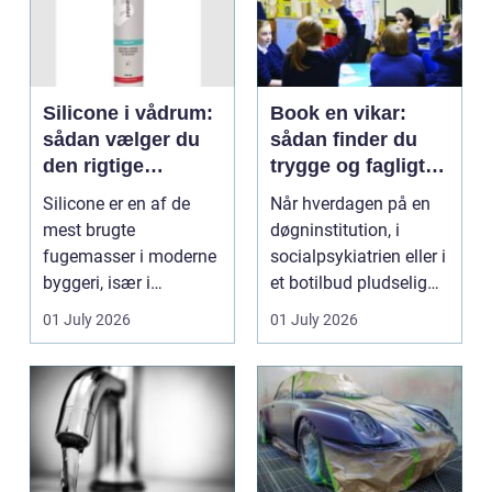
Silicone i vådrum:
Book en vikar:
sådan vælger du
sådan finder du
den rigtige
trygge og fagligt
fugemasse
stærke løsninger
Silicone er en af de
Når hverdagen på en
mest brugte
døgninstitution, i
fugemasser i moderne
socialpsykiatrien eller i
byggeri, især i
et botilbud pludselig
badeværelser,
ændrer sig, k...
01 July 2026
01 July 2026
køkkener og andr...