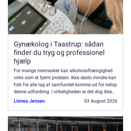
Gynækolog i Taastrup: sådan
finder du tryg og professionel
hjælp
For mange mennesker kan alkoholafhængighed
virke som et fjernt problem. Ikke desto mindre kan
folk fra alle lag af samfundet komme ud for netop
denne udfordring. I virkeligheden er det dog ikke
altid så let at sige, hvornår der er tale om et reelt
Linnea Jensen
03 August 2026
pr...