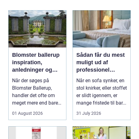
Blomster ballerup
Sådan får du mest
inspiration,
muligt ud af
anledninger og
professionel
lokale muligheder
møbelpolstring
Når der søges på
Når en sofa synker, en
Blomster Ballerup,
stol knirker, eller stoffet
handler det ofte om
er slidt igennem, er
meget mere end bare
mange fristede til bar...
en hurtig buket.
01 August 2026
31 July 2026
Blomste...