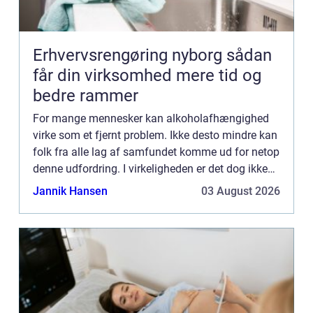
Erhvervsrengøring nyborg sådan
får din virksomhed mere tid og
bedre rammer
For mange mennesker kan alkoholafhængighed
virke som et fjernt problem. Ikke desto mindre kan
folk fra alle lag af samfundet komme ud for netop
denne udfordring. I virkeligheden er det dog ikke
altid så let at sige, hvornår der er tale om et reelt
Jannik Hansen
03 August 2026
pr...