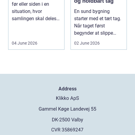
og holdbart tag
før eller siden i en
situation, hvor
En sund bygning
samlingen skal deles
starter med et tæt tag.
op eller sælges helt.
Når taget først
D...
begynder at slippe
vand ind, kan skaderne
04 June 2026
02 June 2026
hu...
Address