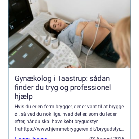
Gynækolog i Taastrup: sådan
finder du tryg og professionel
hjælp
Hvis du er en ferm brygger, der er vant til at brygge
øl, så ved du nok lige, hvad det er, som du leder
efter, når du skal have købt brygudstyr
frahttps://www.hjemmebryggeren.dk/brygudstyr,
hvor mange af gode grunde vælger at gøre det.
Linnea Jensen
03 August 2026