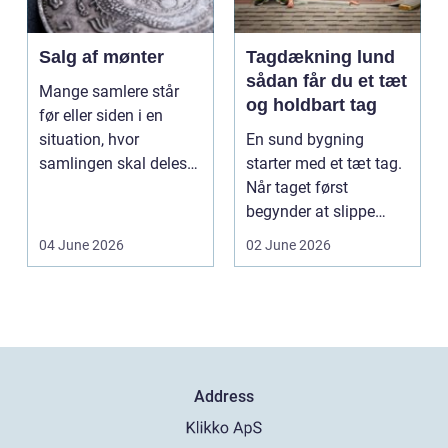
Salg af mønter
Tagdækning lund
sådan får du et tæt
Mange samlere står
og holdbart tag
før eller siden i en
situation, hvor
En sund bygning
samlingen skal deles
starter med et tæt tag.
op eller sælges helt.
Når taget først
D...
begynder at slippe
vand ind, kan skaderne
04 June 2026
02 June 2026
hu...
Address