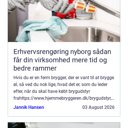
Erhvervsrengøring nyborg sådan
får din virksomhed mere tid og
bedre rammer
Hvis du er en ferm brygger, der er vant til at brygge
øl, så ved du nok lige, hvad det er, som du leder
efter, når du skal have købt brygudstyr
frahttps://www.hjemmebryggeren.dk/brygudstyr,
hvor mange af gode grunde vælger at gøre det.
Jannik Hansen
03 August 2026
Det kan være u...