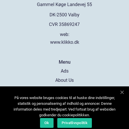
web:
www.klikko.dk
Menu
Ads
About Us
Cookies
På vores website bruges cookies til at huske dine indstillinger,
Contact
statistik og personalisering af indhold og annoncer. Denne
Sitemap
information deles med tredjepart. Ved fortsat brug af websiden
godkender du cookiepolitikken.
Ok
Privatlivspolitik