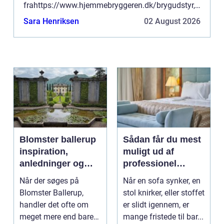
frahttps://www.hjemmebryggeren.dk/brygudstyr,
hvor mange af gode grunde vælger at gøre det.
Sara Henriksen
02 August 2026
Det kan være u...
Blomster ballerup
Sådan får du mest
inspiration,
muligt ud af
anledninger og
professionel
lokale muligheder
møbelpolstring
Når der søges på
Når en sofa synker, en
Blomster Ballerup,
stol knirker, eller stoffet
handler det ofte om
er slidt igennem, er
meget mere end bare
mange fristede til bar...