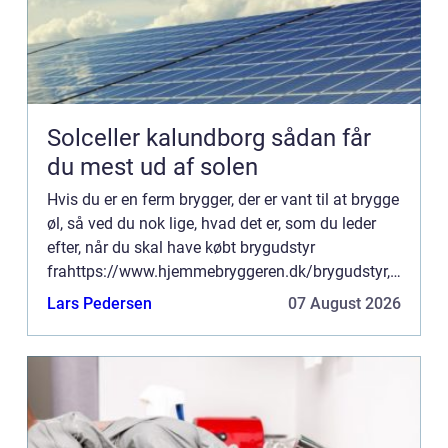
Solceller kalundborg sådan får
du mest ud af solen
Hvis du er en ferm brygger, der er vant til at brygge
øl, så ved du nok lige, hvad det er, som du leder
efter, når du skal have købt brygudstyr
frahttps://www.hjemmebryggeren.dk/brygudstyr,
hvor mange af gode grunde vælger at gøre det.
Lars Pedersen
07 August 2026
Det kan være u...