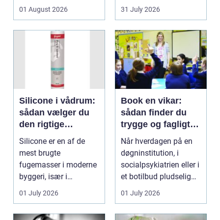
en hurtig buket.
01 August 2026
31 July 2026
Blomste...
Silicone i vådrum:
Book en vikar:
sådan vælger du
sådan finder du
den rigtige
trygge og fagligt
fugemasse
stærke løsninger
Silicone er en af de
Når hverdagen på en
mest brugte
døgninstitution, i
fugemasser i moderne
socialpsykiatrien eller i
byggeri, især i
et botilbud pludselig
badeværelser,
ændrer sig, k...
01 July 2026
01 July 2026
køkkener og andr...