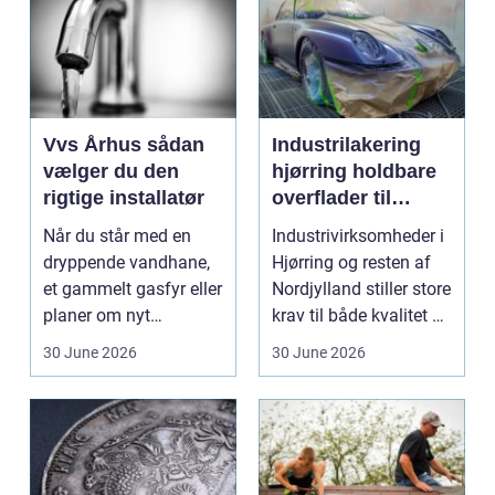
Vvs Århus sådan
Industrilakering
vælger du den
hjørring holdbare
rigtige installatør
overflader til
industri og erhverv
Når du står med en
Industrivirksomheder i
dryppende vandhane,
Hjørring og resten af
et gammelt gasfyr eller
Nordjylland stiller store
planer om nyt
krav til både kvalitet og
badeværelse, bliver
hol...
30 June 2026
30 June 2026
val...