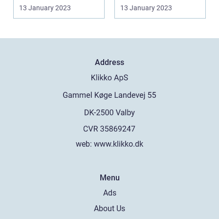
de traditione...
tilbyde en række
13 January 2023
13 January 2023
tjenester, der kan...
Address
web:
www.klikko.dk
Menu
Ads
About Us