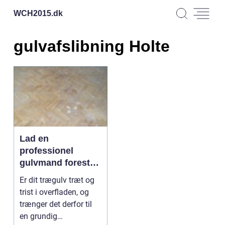
WCH2015.
dk
gulvafslibning Holte
Lad en
professionel
gulvmand forestå
din gulvafslibning
Er dit trægulv træt og
i Holte
trist i overfladen, og
trænger det derfor til
en grundig