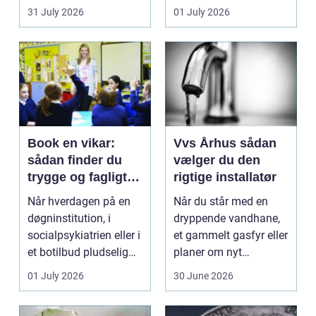
badeværelser,
31 July 2026
01 July 2026
køkkener og andr...
Book en vikar:
Vvs Århus sådan
sådan finder du
vælger du den
trygge og fagligt
rigtige installatør
stærke løsninger
Når hverdagen på en
Når du står med en
døgninstitution, i
dryppende vandhane,
socialpsykiatrien eller i
et gammelt gasfyr eller
et botilbud pludselig
planer om nyt
ændrer sig, k...
badeværelse, bliver
01 July 2026
30 June 2026
val...