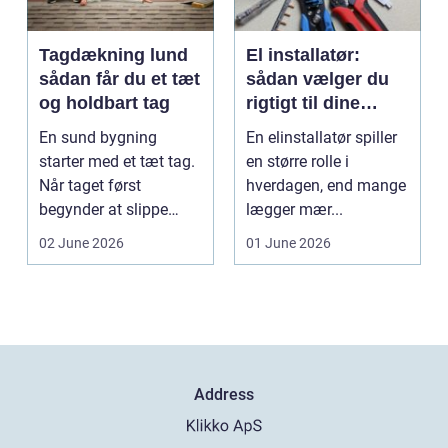
Tagdækning lund
El installatør:
sådan får du et tæt
sådan vælger du
og holdbart tag
rigtigt til dine
elinstallationer
En sund bygning
En elinstallatør spiller
starter med et tæt tag.
en større rolle i
Når taget først
hverdagen, end mange
begynder at slippe
lægger mær...
vand ind, kan skaderne
02 June 2026
01 June 2026
hu...
Address