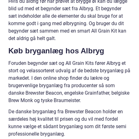
Hvis du aldrig før har prøvet at brygge øl kan du lægge
blid ud med et begynder sæt fra Albryg. Et begynder
sæt indeholder alle de elementer du skal bruge for at
komme godt i gang med ølbrygning. Og bruger du dit
begynder sæt sammen med en smart All Grain Kit kan
det aldrig gå helt galt.
Køb bryganlæg hos Albryg
Foruden begynder sæt og All Grain Kits fører Albryg et
stort og velassorteret udvalg af de bedste bryganlæg på
markedet. I den online shop finder du lækre og
brugervenlige bryganlæg fra producenter så som
danske Brewster Beacon, engelske Grainfather, belgiske
Brew Monk og tyske Braumeister.
De danske bryganlæg fra Brewster Beacon holder en
særdeles høj kvalitet til prisen og du vil med fordel
kunne vælge et sådant bryganlæg som dit første semi
professionelle bryganlæg.