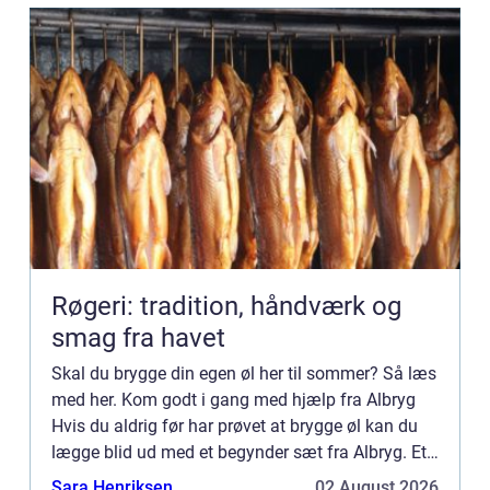
Røgeri: tradition, håndværk og
smag fra havet
Skal du brygge din egen øl her til sommer? Så læs
med her. Kom godt i gang med hjælp fra Albryg
Hvis du aldrig før har prøvet at brygge øl kan du
lægge blid ud med et begynder sæt fra Albryg. Et
begynder sæt indeholder alle de elementer du skal
Sara Henriksen
02 August 2026