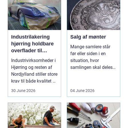
Industrilakering
Salg af mønter
hjørring holdbare
Mange samlere står
overflader til
før eller siden i en
industri og erhverv
Industrivirksomheder i
situation, hvor
Hjørring og resten af
samlingen skal deles
Nordjylland stiller store
op eller sælges helt.
krav til både kvalitet og
D...
hol...
30 June 2026
04 June 2026