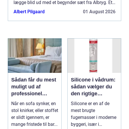
lægge blid ud med et begynder sæt fra Albryg. Et
begynder sæt indeholder alle de elementer du skal
Albert Pilgaard
01 August 2026
bruge...
Sådan får du mest
Silicone i vådrum:
muligt ud af
sådan vælger du
professionel
den rigtige
møbelpolstring
fugemasse
Når en sofa synker, en
Silicone er en af de
stol knirker, eller stoffet
mest brugte
er slidt igennem, er
fugemasser i moderne
mange fristede til bar...
byggeri, især i