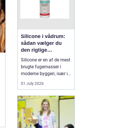
Silicone i vådrum:
sådan vælger du
den rigtige
fugemasse
Silicone er en af de mest
brugte fugemasser i
moderne byggeri, især i
badeværelser, køkkener
01 July 2026
og andre områder med
høj fugtighed. Når
fugerne omkring
bruseniche, håndvask,
køkkenbord eller
natursten ikke holder