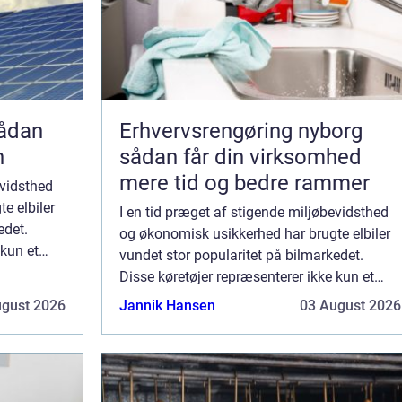
Erhvervsrengøring nyborg
n
sådan får din virksomhed
mere tid og bedre rammer
evidsthed
e elbiler
I en tid præget af stigende miljøbevidsthed
edet.
og økonomisk usikkerhed har brugte elbiler
 kun et
vundet stor popularitet på bilmarkedet.
Disse køretøjer repræsenterer ikke kun et
miljøvenligt valg, men giver...
ugust 2026
Jannik Hansen
03 August 2026