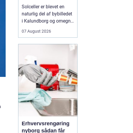
solen
Solceller er blevet en
naturlig del af bybilledet
i Kalundborg og omegn.
Flere boligejere, landbrug
07 August 2026
og mindre virksomheder
kigger mod taget og
spørger sig selv, om
solenergi kan betale sig.
Svaret er for mange ja
især med de høje elpriser
og et stig...
å
Erhvervsrengøring
nyborg sådan får