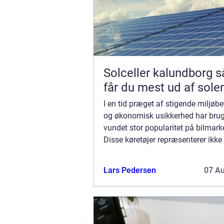
Solceller kalundborg sådan
får du mest ud af sole
I en tid præget af stigende miljøb
og økonomisk usikkerhed har brugt
vundet stor popularitet på bilmark
Disse køretøjer repræsenterer ikke
miljøvenligt valg, men giver...
Lars Pedersen
07 A