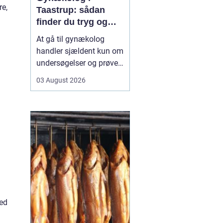
re,
Taastrup: sådan
finder du tryg og
professionel hjælp
At gå til gynækolog
handler sjældent kun om
undersøgelser og prøver.
Mange oplever også
03 August 2026
bekymring, usikkerhed
eller måske generthed,
når de skal tale om
intime problemstillinger.
Derfor betyder valget...
ved