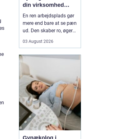
din virksomhed
mere tid og bedre
En ren arbejdsplads gør
rammer
g
mere end bare at se pæn
es
ud. Den skaber ro, øger
koncentrationen og giver
03 August 2026
et mere professionelt
indtryk over for kunder
ne
og samarbejdspartnere.
For mange virksomheder
i Nyborg er
erhvervsrengøring derfor
ikke bare en praktisk
nø...
en
Gynækolog i