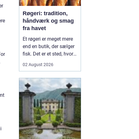
er
Røgeri: tradition,
håndværk og smag
ere
fra havet
Et røgeri er meget mere
end en butik, der sælger
fisk. Det er et sted, hvor
For
gamle
,
02 August 2026
håndværkstraditioner
møder friske råvarer og
lokal kultur. Her
forvandles fisk fra havet
mt
til røgede delikatesser
med dyb sm...
i