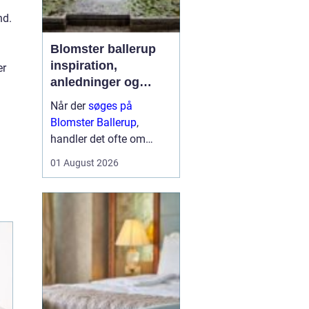
nd.
Blomster ballerup
inspiration,
er
anledninger og
lokale muligheder
Når der
søges på
Blomster Ballerup
,
handler det ofte om
meget mere end bare en
01 August 2026
hurtig buket. Blomster
bruges til at markere
livets største øjeblikke,
sige farvel på en værdig
måde eller skabe hygge i
hverdage...