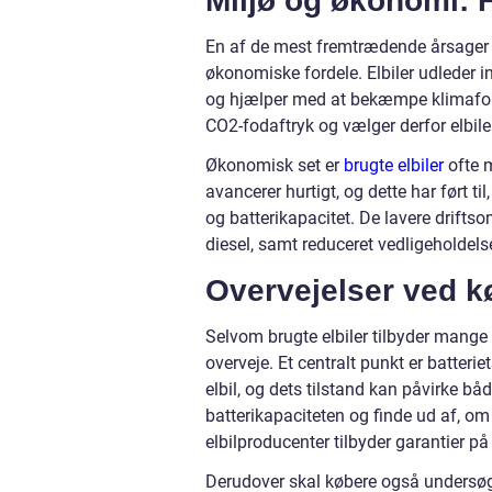
Miljø og økonomi: F
En af de mest fremtrædende årsager t
økonomiske fordele. Elbiler udleder i
og hjælper med at bekæmpe klimafo
CO2-fodaftryk og vælger derfor elbile
Økonomisk set er
brugte elbiler
ofte m
avancerer hurtigt, og dette har ført til
og batterikapacitet. De lavere driftsom
diesel, samt reduceret vedligeholdelse,
Overvejelser ved kø
Selvom brugte elbiler tilbyder mange f
overveje. Et centralt punkt er batterie
elbil, og dets tilstand kan påvirke bå
batterikapaciteten og finde ud af, om 
elbilproducenter tilbyder garantier på
Derudover skal købere også undersøge