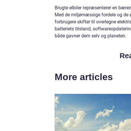
Brugte elbiler repræsenterer en bær
Med de miljømæssige fordele og de ø
forbrugere skifter til overlegne elektr
batteriets tilstand, softwareopdater
både gavner dem selv og planeten.
Rea
More articles