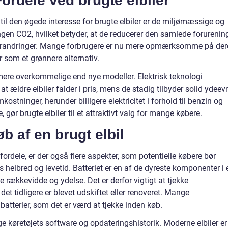
ordele ved brugte elbiler
il den øgede interesse for brugte elbiler er de miljømæssige og
ngen CO2, hvilket betyder, at de reducerer den samlede forurenin
randringer. Mange forbrugere er nu mere opmærksomme på der
r som et grønnere alternativ.
ere overkommelige end nye modeller. Elektrisk teknologi
, at ældre elbiler falder i pris, mens de stadig tilbyder solid ydeev
kostninger, herunder billigere elektricitet i forhold til benzin og
 gør brugte elbiler til et attraktivt valg for mange købere.
b af en brugt elbil
ordele, er der også flere aspekter, som potentielle købere bør
ts helbred og levetid. Batteriet er en af de dyreste komponenter i 
de rækkevidde og ydelse. Det er derfor vigtigt at tjekke
det tidligere er blevet udskiftet eller renoveret. Mange
 batterier, som det er værd at tjekke inden køb.
 køretøjets software og opdateringshistorik. Moderne elbiler er