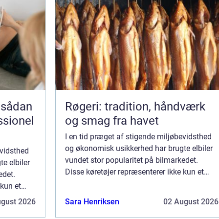
 sådan
Røgeri: tradition, håndværk
ssionel
og smag fra havet
I en tid præget af stigende miljøbevidsthed
og økonomisk usikkerhed har brugte elbiler
evidsthed
vundet stor popularitet på bilmarkedet.
e elbiler
Disse køretøjer repræsenterer ikke kun et
edet.
miljøvenligt valg, men giver...
 kun et
ugust 2026
Sara Henriksen
02 August 2026