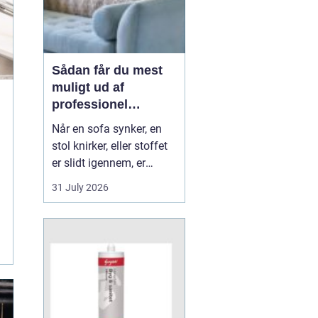
Sådan får du mest
muligt ud af
professionel
møbelpolstring
Når en sofa synker, en
stol knirker, eller stoffet
er slidt igennem, er
mange fristede til bare at
31 July 2026
købe nyt. Men ofte kan
møblerne reddes og
faktisk blive både
flottere og mere
behagelige, end da de
var nye. Her spiller
m&os...