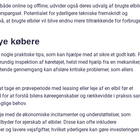
både online og offline, udvider også deres udvalg af brugte elbil
pørgsel. Potentialet for yderligere tekniske fremskridt og
på, at brugte elbiler vil blive endnu mere tiltrækkende for forbrug
nye købere
r nogle praktiske tips, som kan hjælpe med at sikre et godt køb. 
 grundig inspektion af køretøjet, helst med hjælp fra en mekaniker
attende gennemgang kan afsløre kritiske problemer, som ellers
t tage en prøveperiode med leasing eller leje af en elbil før et
d for at forstå bilens køreegenskaber og rækkevidde i praksis sa
aglige behov.
øje med de økonomiske incitamenter og understøttelser, som
lbyder for ejerskab af elbiler. Disse kan ofte inkludere
r og lavere vejafgifter, hvilket yderligere kan gøre investeringen 