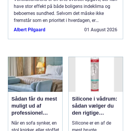
have stor effekt på både boligens indeklima og
beboernes sundhed. Selvom det måske ikke
fremstår som en prioritet i hverdagen, er
regelmæssig rengøring af ventil...
Albert Pilgaard
01 August 2026
Sådan får du mest
Silicone i vådrum:
muligt ud af
sådan vælger du
professionel
den rigtige
møbelpolstring
fugemasse
Når en sofa synker, en
Silicone er en af de
stol knirker, eller stoffet
mest brugte