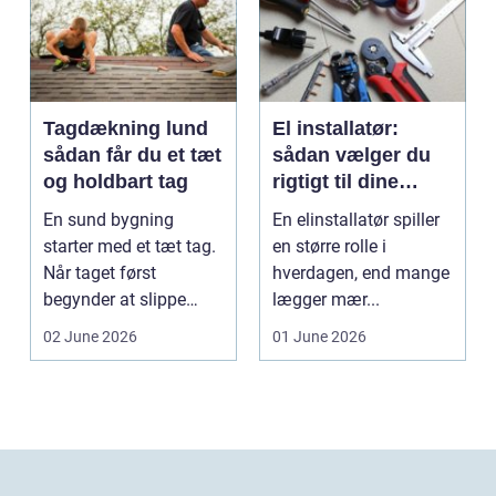
Tagdækning lund
El installatør:
sådan får du et tæt
sådan vælger du
og holdbart tag
rigtigt til dine
elinstallationer
En sund bygning
En elinstallatør spiller
starter med et tæt tag.
en større rolle i
Når taget først
hverdagen, end mange
begynder at slippe
lægger mær...
vand ind, kan skaderne
02 June 2026
01 June 2026
hu...