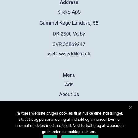
Address
web:
www.klikko.dk
Menu
Ads
About Us
Cookies
På vores website bruges cookies til at huske dine indstillinger,
Contact
statistik og personalisering af indhold og annoncer. Denne
Sitemap
information deles med tredjepart. Ved fortsat brug af websiden
godkender du cookiepolitikken.