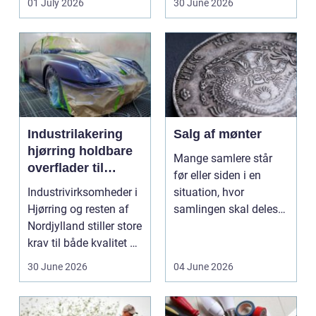
01 July 2026
30 June 2026
val...
Industrilakering
Salg af mønter
hjørring holdbare
Mange samlere står
overflader til
før eller siden i en
industri og erhverv
Industrivirksomheder i
situation, hvor
Hjørring og resten af
samlingen skal deles
Nordjylland stiller store
op eller sælges helt.
krav til både kvalitet og
D...
hol...
30 June 2026
04 June 2026