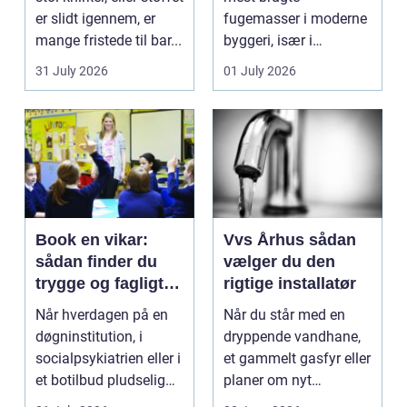
er slidt igennem, er
fugemasser i moderne
mange fristede til bar...
byggeri, især i
badeværelser,
31 July 2026
01 July 2026
køkkener og andr...
Book en vikar:
Vvs Århus sådan
sådan finder du
vælger du den
trygge og fagligt
rigtige installatør
stærke løsninger
Når hverdagen på en
Når du står med en
døgninstitution, i
dryppende vandhane,
socialpsykiatrien eller i
et gammelt gasfyr eller
et botilbud pludselig
planer om nyt
ændrer sig, k...
badeværelse, bliver