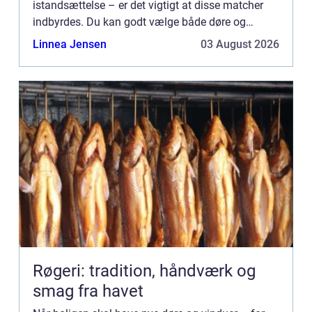
istandsættelse – er det vigtigt at disse matcher
indbyrdes. Du kan godt vælge både døre og
vinduer i forskellige modeller. De bør dog holde
Linnea Jensen
03 August 2026
samme farve, design...
Røgeri: tradition, håndværk og
smag fra havet