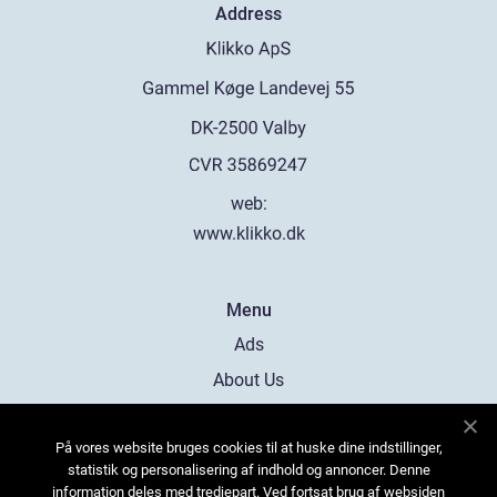
Address
web:
www.klikko.dk
Menu
Ads
About Us
Cookies
På vores website bruges cookies til at huske dine indstillinger,
Contact
statistik og personalisering af indhold og annoncer. Denne
Sitemap
information deles med tredjepart. Ved fortsat brug af websiden