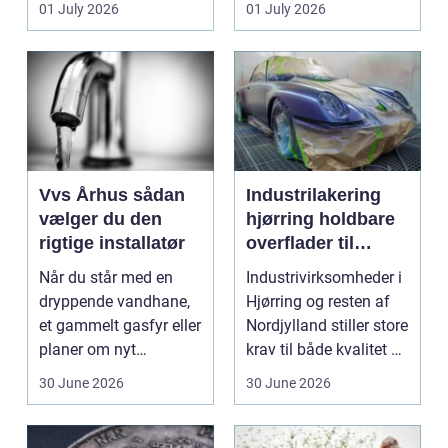
01 July 2026
01 July 2026
køkkener og andr...
Vvs Århus sådan
Industrilakering
vælger du den
hjørring holdbare
rigtige installatør
overflader til
industri og erhverv
Når du står med en
Industrivirksomheder i
dryppende vandhane,
Hjørring og resten af
et gammelt gasfyr eller
Nordjylland stiller store
planer om nyt
krav til både kvalitet og
badeværelse, bliver
hol...
30 June 2026
30 June 2026
val...