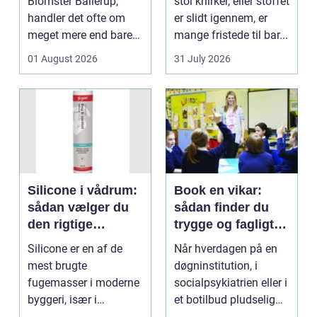
Blomster Ballerup,
stol knirker, eller stoffet
handler det ofte om
er slidt igennem, er
meget mere end bare
mange fristede til bar...
en hurtig buket.
01 August 2026
31 July 2026
Blomste...
Silicone i vådrum:
Book en vikar:
sådan vælger du
sådan finder du
den rigtige
trygge og fagligt
fugemasse
stærke løsninger
Silicone er en af de
Når hverdagen på en
mest brugte
døgninstitution, i
fugemasser i moderne
socialpsykiatrien eller i
byggeri, især i
et botilbud pludselig
badeværelser,
ændrer sig, k...