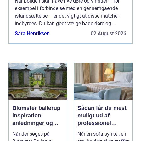
Når boligen skal have nye døre og vinduer – for
eksempel i forbindelse med en gennemgående
istandsættelse – er det vigtigt at disse matcher
indbyrdes. Du kan godt vælge både døre og
vinduer i forskellige modeller. De bør dog holde
Sara Henriksen
02 August 2026
samme farve, design...
Blomster ballerup
Sådan får du mest
inspiration,
muligt ud af
anledninger og
professionel
lokale muligheder
møbelpolstring
Når der søges på
Når en sofa synker, en