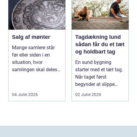
Salg af mønter
Tagdækning lund
sådan får du et tæt
Mange samlere står
og holdbart tag
før eller siden i en
situation, hvor
En sund bygning
samlingen skal deles
starter med et tæt tag.
op eller sælges helt.
Når taget først
D...
begynder at slippe
vand ind, kan skaderne
04 June 2026
02 June 2026
hu...