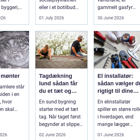
byggeri,
eller i et botilbud
gammelt gasfyr
adeværelser,
pludselig ændrer
eller planer om nyt
026
01 July 2026
30 June 2026
 og andr...
sig, k...
badeværelse, bliver
val...
f mønter
Tagdækning
El installatør:
lund sådan får
sådan vælger d
amlere står
du et tæt og
rigtigt til dine
siden i en
holdbart tag
elinstallationer
, hvor
En sund bygning
En elinstallatør
n skal
starter med et tæt
spiller en større roll
eller
tag. Når taget først
i hverdagen, end
lt. D...
begynder at slippe
mange lægger
vand ind, kan
mær...
2026
02 June 2026
01 June 2026
skaderne hu...