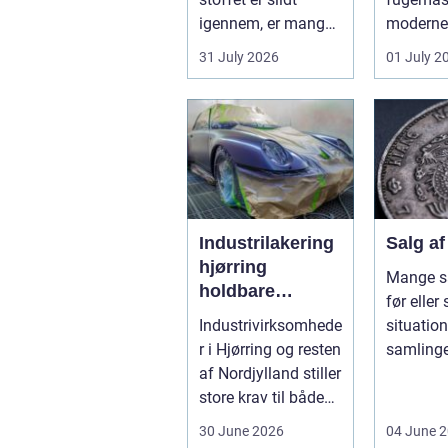
igennem, er mange
moderne 
fristede til bar...
især i b
31 July 2026
01 July 2
køkkener
Industrilakering
Salg a
hjørring
Mange s
holdbare
før eller 
overflader til
Industrivirksomhede
situation
industri og
r i Hjørring og resten
samlinge
erhverv
af Nordjylland stiller
deles op 
store krav til både
sælges he
kvalitet og hol...
30 June 2026
04 June 