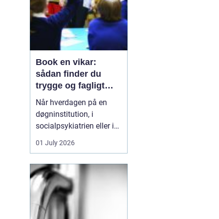
Book en vikar:
sådan finder du
trygge og fagligt
stærke løsninger
Når hverdagen på en
døgninstitution, i
socialpsykiatrien eller i
et botilbud pludselig
01 July 2026
ændrer sig, kan behovet
for ekstra hænder opstå
fra den ene dag til den
anden. En medarbejder
bliver syg, en borger har
brug for tættere støtte,