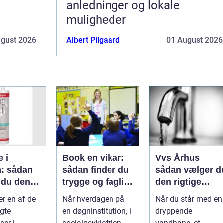
anledninger og lokale
muligheder
ugust 2026
Albert Pilgaard
01 August 2026
e i
Book en vikar:
Vvs Århus
: sådan
sådan finder du
sådan vælger d
 du den
trygge og fagligt
den rigtige
stærke
installatør
er en af de
Når hverdagen på
Når du står med en
asse
løsninger
gte
en døgninstitution, i
dryppende
er i
socialpsykiatrien
vandhane, et