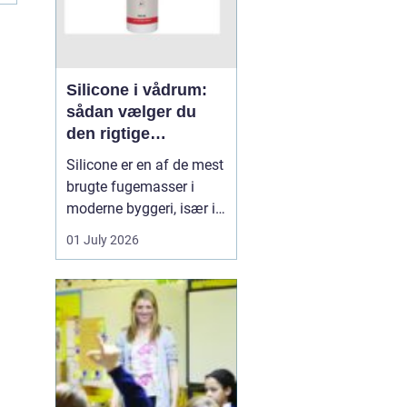
Silicone i vådrum:
sådan vælger du
den rigtige
fugemasse
Silicone er en af de mest
brugte fugemasser i
moderne byggeri, især i
badeværelser, køkkener
01 July 2026
og andre områder med
høj fugtighed. Når
fugerne omkring
bruseniche, håndvask,
køkkenbord eller
natursten ikke holder
tæt, kan det hurtigt føre
til skimmel, l...