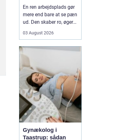
mere tid og bedre
En ren arbejdsplads gør
rammer
mere end bare at se pæn
ud. Den skaber ro, øger
koncentrationen og giver
03 August 2026
et mere professionelt
indtryk over for kunder
og samarbejdspartnere.
For mange virksomheder
i Nyborg er
erhvervsrengøring derfor
ikke bare en praktisk
nø...
Gynækolog i
Taastrup: sådan