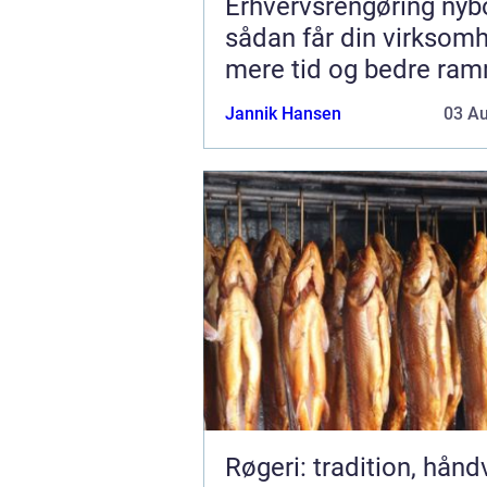
Erhvervsrengøring nyb
sådan får din virksom
mere tid og bedre ra
Jannik Hansen
03 A
Røgeri: tradition, hån