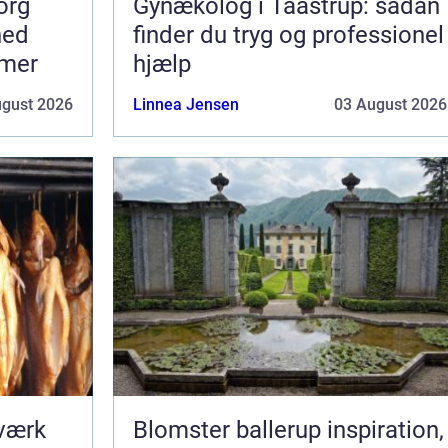
org
Gynækolog i Taastrup: sådan
hed
finder du tryg og professionel
mmer
hjælp
ugust 2026
Linnea Jensen
03 August 2026
dværk
Blomster ballerup inspiration,