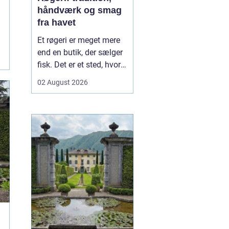
håndværk og smag
fra havet
Et røgeri er meget mere
end en butik, der sælger
fisk. Det er et sted, hvor
gamle
02 August 2026
håndværkstraditioner
møder friske råvarer og
lokal kultur. Her
forvandles fisk fra havet
til røgede delikatesser
med dyb sm...