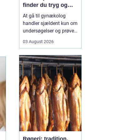
finder du tryg og
professionel hjælp
At gå til gynækolog
handler sjældent kun om
undersøgelser og prøver.
Mange oplever også
03 August 2026
bekymring, usikkerhed
eller måske generthed,
når de skal tale om
intime problemstillinger.
Derfor betyder valget...
Røgeri: tradition,