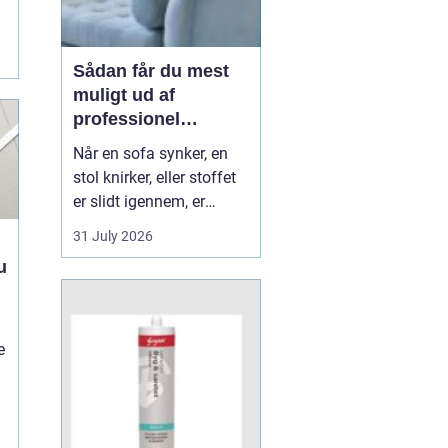
Sådan får du mest
muligt ud af
professionel
møbelpolstring
Når en sofa synker, en
stol knirker, eller stoffet
er slidt igennem, er
mange fristede til bare at
31 July 2026
købe nyt. Men ofte kan
u
møblerne reddes og
faktisk blive både
flottere og mere
behagelige, end da de
e
var nye. Her spiller
m&os...