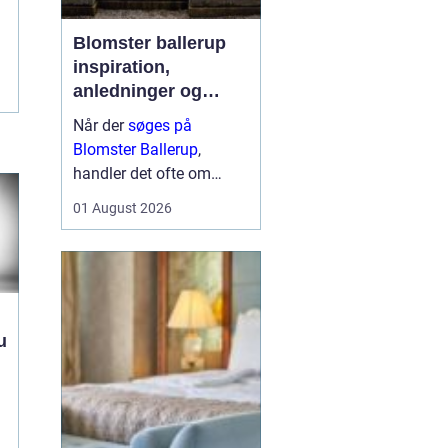
Blomster ballerup
inspiration,
anledninger og
lokale muligheder
Når der
søges på
Blomster Ballerup
,
handler det ofte om
meget mere end bare en
01 August 2026
hurtig buket. Blomster
bruges til at markere
livets største øjeblikke,
sige farvel på en værdig
måde eller skabe hygge i
u
hverdage...