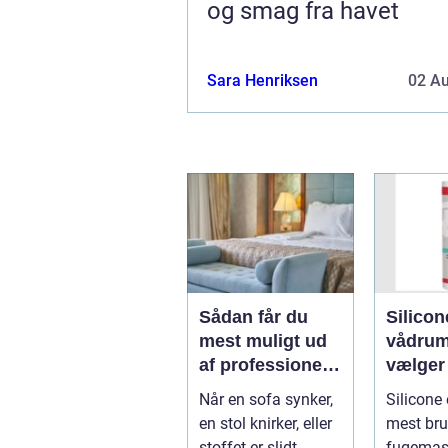
og smag fra havet
Sara Henriksen
02 A
Sådan får du
Silicon
mest muligt ud
vådrum
af professionel
vælger
møbelpolstring
rigtige
Når en sofa synker,
Silicone 
fugem
en stol knirker, eller
mest bru
stoffet er slidt
fugemass