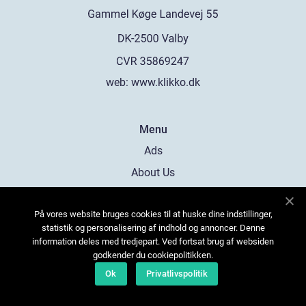
web:
www.klikko.dk
Menu
Ads
About Us
Cookies
På vores website bruges cookies til at huske dine indstillinger,
Contact
statistik og personalisering af indhold og annoncer. Denne
Sitemap
information deles med tredjepart. Ved fortsat brug af websiden
godkender du cookiepolitikken.
Ok
Privatlivspolitik