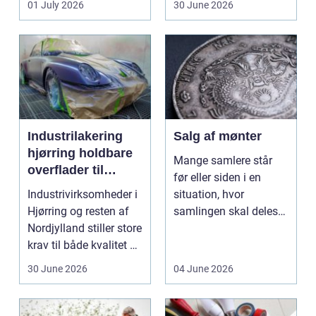
01 July 2026
30 June 2026
val...
Industrilakering
Salg af mønter
hjørring holdbare
Mange samlere står
overflader til
før eller siden i en
industri og erhverv
Industrivirksomheder i
situation, hvor
Hjørring og resten af
samlingen skal deles
Nordjylland stiller store
op eller sælges helt.
krav til både kvalitet og
D...
hol...
30 June 2026
04 June 2026