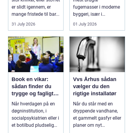
er slidt igennem, er
fugemasser i moderne
mange fristede til bar...
byggeri, især i
badeværelser,
31 July 2026
01 July 2026
køkkener og andr...
Book en vikar:
Vvs Århus sådan
sådan finder du
vælger du den
trygge og fagligt
rigtige installatør
stærke løsninger
Når hverdagen på en
Når du står med en
døgninstitution, i
dryppende vandhane,
socialpsykiatrien eller i
et gammelt gasfyr eller
et botilbud pludselig
planer om nyt
ændrer sig, k...
badeværelse, bliver