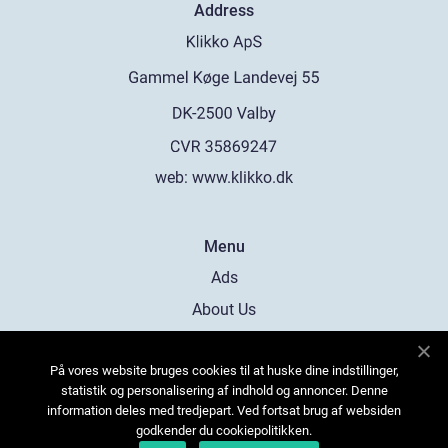
Address
web:
www.klikko.dk
Menu
Ads
About Us
Cookies
På vores website bruges cookies til at huske dine indstillinger,
Contact
statistik og personalisering af indhold og annoncer. Denne
Sitemap
information deles med tredjepart. Ved fortsat brug af websiden
godkender du cookiepolitikken.