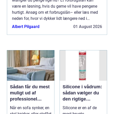
Mangler du penge lige nu? Et forbrugslån kan
være en løsning, hvis du gerne vil have pengene
hurtigt. Ansøg om et forbrugslån– eller læs med
neden for, hvor vi dykker lidt længere ned i
begrebet forbrugslån. I denne artikel giver vi dig et
Albert Pilgaard
01 August 2026
overblik o...
Sådan får du mest
Silicone i vådrum:
muligt ud af
sådan vælger du
professionel
den rigtige
møbelpolstring
fugemasse
Når en sofa synker, en
Silicone er en af de
stol knirker, eller stoffet
mest brugte