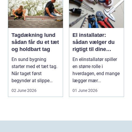
Tagdækning lund
El installatør:
sådan får du et tæt
sådan vælger du
og holdbart tag
rigtigt til dine
elinstallationer
En sund bygning
En elinstallatør spiller
starter med et tæt tag.
en større rolle i
Når taget først
hverdagen, end mange
begynder at slippe
lægger mær...
vand ind, kan skaderne
02 June 2026
01 June 2026
hu...