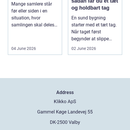
sådan får du et tæt
Mange samlere står
og holdbart tag
før eller siden i en
situation, hvor
En sund bygning
samlingen skal deles
starter med et tæt tag.
op eller sælges helt.
Når taget først
D...
begynder at slippe
vand ind, kan skaderne
04 June 2026
02 June 2026
hu...
Address