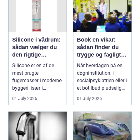
Silicone i vådrum:
Book en vikar:
sådan vælger du
sådan finder du
den rigtige
trygge og fagligt
fugemasse
stærke løsninger
Silicone er en af de
Når hverdagen på en
mest brugte
døgninstitution, i
fugemasser i moderne
socialpsykiatrien eller i
byggeri, især i
et botilbud pludselig
badeværelser,
ændrer sig, k...
01 July 2026
01 July 2026
køkkener og andr...