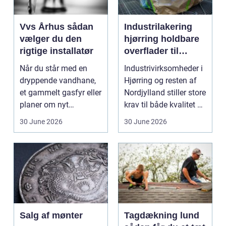
Vvs Århus sådan
Industrilakering
vælger du den
hjørring holdbare
rigtige installatør
overflader til
industri og erhverv
Når du står med en
Industrivirksomheder i
dryppende vandhane,
Hjørring og resten af
et gammelt gasfyr eller
Nordjylland stiller store
planer om nyt
krav til både kvalitet og
badeværelse, bliver
hol...
30 June 2026
30 June 2026
val...
Salg af mønter
Tagdækning lund