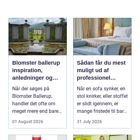
Blomster ballerup
Sådan får du mest
inspiration,
muligt ud af
anledninger og
professionel
lokale muligheder
møbelpolstring
Når der søges på
Når en sofa synker, en
Blomster Ballerup,
stol knirker, eller stoffet
handler det ofte om
er slidt igennem, er
meget mere end bare
mange fristede til bar...
en hurtig buket.
01 August 2026
31 July 2026
Blomste...