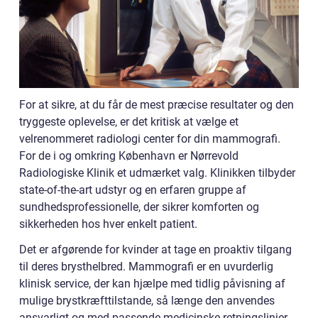
For at sikre, at du får de mest præcise resultater og den
tryggeste oplevelse, er det kritisk at vælge et
velrenommeret radiologi center for din mammografi.
For de i og omkring København er Nørrevold
Radiologiske Klinik et udmærket valg. Klinikken tilbyder
state-of-the-art udstyr og en erfaren gruppe af
sundhedsprofessionelle, der sikrer komforten og
sikkerheden hos hver enkelt patient.
Det er afgørende for kvinder at tage en proaktiv tilgang
til deres brysthelbred. Mammografi er en uvurderlig
klinisk service, der kan hjælpe med tidlig påvisning af
mulige brystkræfttilstande, så længe den anvendes
ansvarligt og med passende medicinske retningslinjer.