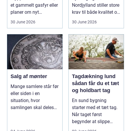
et gammelt gasfyr eller
Nordjylland stiller store
planer om nyt
krav til både kvalitet og
badeværelse, bliver
hol...
30 June 2026
30 June 2026
val...
Salg af mønter
Tagdækning lund
sådan får du et tæt
Mange samlere står før
og holdbart tag
eller siden i en
situation, hvor
En sund bygning
samlingen skal deles
starter med et tæt tag.
op eller sælges helt. D...
Når taget først
begynder at slippe
vand ind, kan skaderne