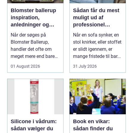
Blomster ballerup
Sådan får du mest
inspiration,
muligt ud af
anledninger og
professionel
lokale muligheder
møbelpolstring
Når der søges på
Når en sofa synker, en
Blomster Ballerup,
stol knirker, eller stoffet
handler det ofte om
er slidt igennem, er
meget mere end bare
mange fristede til bar...
en hurtig buket.
01 August 2026
31 July 2026
Blomste...
Silicone i vådrum:
Book en vikar:
sådan vælger du
sådan finder du