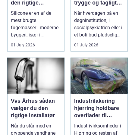
den rigtige
trygge og fagligt
fugemasse
stærke løsninger
Silicone er en af de
Når hverdagen på en
mest brugte
døgninstitution, i
fugemasser i moderne
socialpsykiatrien eller i
byggeri, især i
et botilbud pludselig
badeværelser, køkkener
ændrer sig, k...
01 July 2026
01 July 2026
og andr...
Vvs Århus sådan
Industrilakering
vælger du den
hjørring holdbare
rigtige installatør
overflader til
industri og erhverv
Når du står med en
Industrivirksomheder i
dryppende vandhane,
Hjørring og resten af