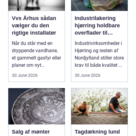
Vvs Århus sådan
Industrilakering
vælger du den
hjørring holdbare
rigtige installatør
overflader til
industri og erhverv
Når du står med en
Industrivirksomheder i
dryppende vandhane,
Hjørring og resten af
et gammelt gasfyr eller
Nordjylland stiller store
planer om nyt
krav til både kvalitet og
badeværelse, bliver
hol...
30 June 2026
30 June 2026
val...
Salg af mønter
Tagdækning lund