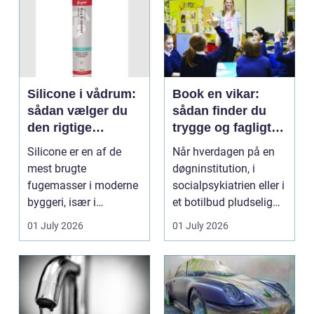
Silicone i vådrum:
Book en vikar:
sådan vælger du
sådan finder du
den rigtige
trygge og fagligt
fugemasse
stærke løsninger
Silicone er en af de
Når hverdagen på en
mest brugte
døgninstitution, i
fugemasser i moderne
socialpsykiatrien eller i
byggeri, især i
et botilbud pludselig
badeværelser,
ændrer sig, k...
01 July 2026
01 July 2026
køkkener og andr...