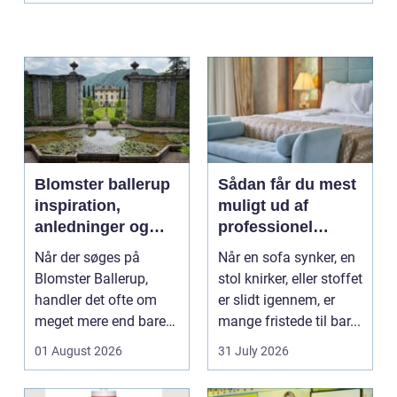
Blomster ballerup
Sådan får du mest
inspiration,
muligt ud af
anledninger og
professionel
lokale muligheder
møbelpolstring
Når der søges på
Når en sofa synker, en
Blomster Ballerup,
stol knirker, eller stoffet
handler det ofte om
er slidt igennem, er
meget mere end bare
mange fristede til bar...
en hurtig buket.
01 August 2026
31 July 2026
Blomste...