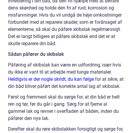
investering i din båd, da den vil hjælpe med at bevare
dens skønhed og holde den fri af rust, korrosion og
misfarvninger. Hvis du vil undgå de høje omkostninger
forbundet med at reparere skader, som er forårsaget af
elementerne, så skal du påføre skibslak regelmæssigt.
Det er langt billigere at påføre skibslak end det er at
skulle reparere din båd.
Sådan påfører du skibslak
Påføring af skibslak kan være en udfordring, især hvis
du ikke er vant til at arbejde med tunge materialer.
Heldigvis er der nogle skridt, du kan følge
for at sikre, at
din båd bliver påført det korrekte antal lag af skibslak.
Først og fremmest skal du sørge for, at din båd er helt
ren og tør, før du går i gang. Sørg for at fjerne al
gammel lak og revner i overfladen af båden, inden du
påfører den nye lak.
Derefter skal du røre skibslakken forsigtigt og sørge for,