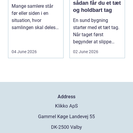
sådan får du et tæt
Mange samlere står
og holdbart tag
før eller siden i en
situation, hvor
En sund bygning
samlingen skal deles
starter med et tæt tag.
op eller sælges helt.
Når taget først
D...
begynder at slippe
vand ind, kan skaderne
04 June 2026
02 June 2026
hu...
Address