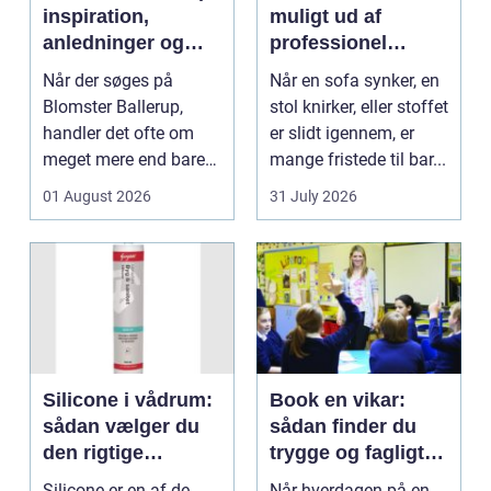
inspiration,
muligt ud af
anledninger og
professionel
lokale muligheder
møbelpolstring
Når der søges på
Når en sofa synker, en
Blomster Ballerup,
stol knirker, eller stoffet
handler det ofte om
er slidt igennem, er
meget mere end bare
mange fristede til bar...
en hurtig buket.
01 August 2026
31 July 2026
Blomste...
Silicone i vådrum:
Book en vikar:
sådan vælger du
sådan finder du
den rigtige
trygge og fagligt
fugemasse
stærke løsninger
Silicone er en af de
Når hverdagen på en