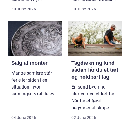
badeværelse, bliver
hol...
30 June 2026
30 June 2026
val...
Salg af mønter
Tagdækning lund
sådan får du et tæt
Mange samlere står
og holdbart tag
før eller siden i en
situation, hvor
En sund bygning
samlingen skal deles
starter med et tæt tag.
op eller sælges helt.
Når taget først
D...
begynder at slippe
vand ind, kan skaderne
04 June 2026
02 June 2026
hu...