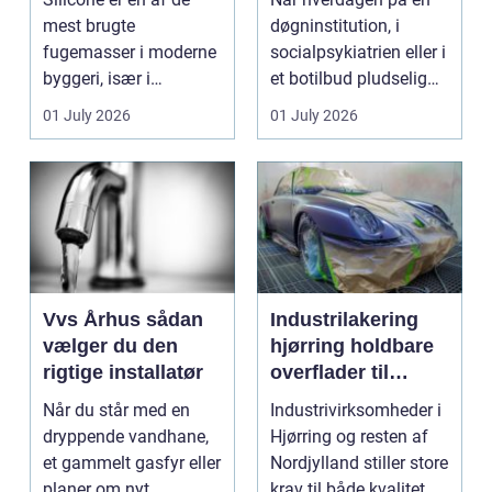
mest brugte
døgninstitution, i
fugemasser i moderne
socialpsykiatrien eller i
byggeri, især i
et botilbud pludselig
badeværelser,
ændrer sig, k...
01 July 2026
01 July 2026
køkkener og andr...
Vvs Århus sådan
Industrilakering
vælger du den
hjørring holdbare
rigtige installatør
overflader til
industri og erhverv
Når du står med en
Industrivirksomheder i
dryppende vandhane,
Hjørring og resten af
et gammelt gasfyr eller
Nordjylland stiller store
planer om nyt
krav til både kvalitet og