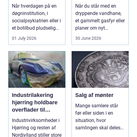
stærke løsninger
Når hverdagen på en
Når du står med en
døgninstitution, i
dryppende vandhane,
socialpsykiatrien eller i
et gammelt gasfyr eller
et botilbud pludselig
planer om nyt
ændrer sig, k...
badeværelse, bliver
01 July 2026
30 June 2026
val...
Industrilakering
Salg af mønter
hjørring holdbare
Mange samlere står
overflader til
før eller siden i en
industri og erhverv
Industrivirksomheder i
situation, hvor
Hjørring og resten af
samlingen skal deles
Nordjylland stiller store
op eller sælges helt.