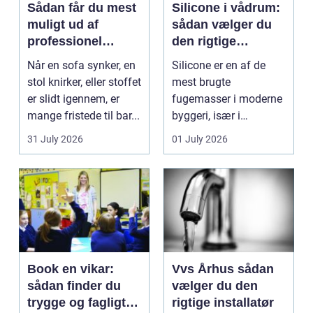
Sådan får du mest
Silicone i vådrum:
muligt ud af
sådan vælger du
professionel
den rigtige
møbelpolstring
fugemasse
Når en sofa synker, en
Silicone er en af de
stol knirker, eller stoffet
mest brugte
er slidt igennem, er
fugemasser i moderne
mange fristede til bar...
byggeri, især i
badeværelser,
31 July 2026
01 July 2026
køkkener og andr...
Book en vikar:
Vvs Århus sådan
sådan finder du
vælger du den
trygge og fagligt
rigtige installatør