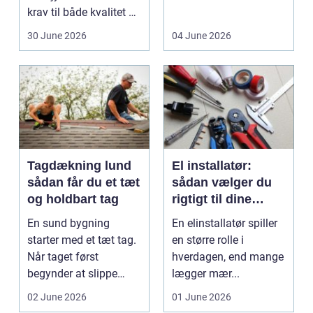
krav til både kvalitet og
D...
hol...
30 June 2026
04 June 2026
Tagdækning lund
El installatør:
sådan får du et tæt
sådan vælger du
og holdbart tag
rigtigt til dine
elinstallationer
En sund bygning
En elinstallatør spiller
starter med et tæt tag.
en større rolle i
Når taget først
hverdagen, end mange
begynder at slippe
lægger mær...
vand ind, kan skaderne
02 June 2026
01 June 2026
hu...